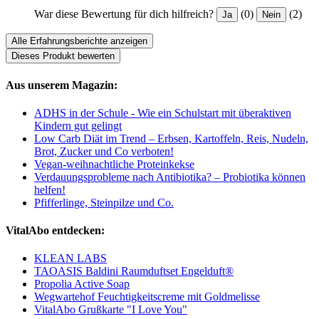
War diese Bewertung für dich hilfreich?
(0)
(2)
Ja
Nein
Alle Erfahrungsberichte anzeigen
Dieses Produkt bewerten
Aus unserem Magazin:
ADHS in der Schule - Wie ein Schulstart mit überaktiven
Kindern gut gelingt
Low Carb Diät im Trend – Erbsen, Kartoffeln, Reis, Nudeln,
Brot, Zucker und Co verboten!
Vegan-weihnachtliche Proteinkekse
Verdauungsprobleme nach Antibiotika? – Probiotika können
helfen!
Pfifferlinge, Steinpilze und Co.
VitalAbo entdecken:
KLEAN LABS
TAOASIS Baldini Raumduftset Engelduft®
Propolia Active Soap
Wegwartehof Feuchtigkeitscreme mit Goldmelisse
VitalAbo Grußkarte "I Love You"