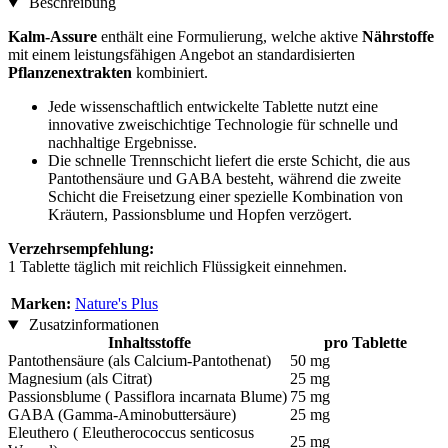
Beschreibung
Kalm-Assure
enthält eine Formulierung, welche aktive
Nährstoffe
mit einem leistungsfähigen Angebot an standardisierten
Pflanzenextrakten
kombiniert.
Jede wissenschaftlich entwickelte Tablette nutzt eine
innovative zweischichtige Technologie für schnelle und
nachhaltige Ergebnisse.
Die schnelle Trennschicht liefert die erste Schicht, die aus
Pantothensäure und GABA besteht, während die zweite
Schicht die Freisetzung einer spezielle Kombination von
Kräutern, Passionsblume und Hopfen verzögert.
Verzehrsempfehlung:
1 Tablette täglich mit reichlich Flüssigkeit einnehmen.
Marken:
Nature's Plus
Zusatzinformationen
Inhaltsstoffe
pro Tablette
Pantothensäure (als Calcium-Pantothenat)
50 mg
Magnesium (als Citrat)
25 mg
Passionsblume ( Passiflora incarnata Blume)
75 mg
GABA (Gamma-Aminobuttersäure)
25 mg
Eleuthero ( Eleutherococcus senticosus
25 mg