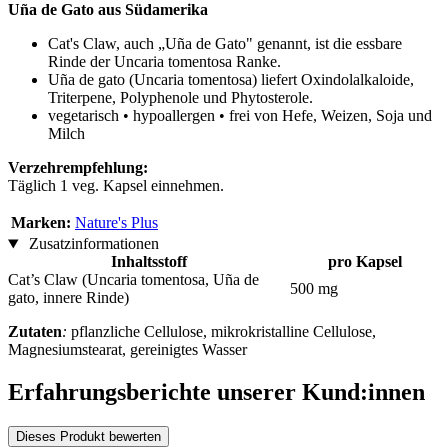
Uña de Gato aus Südamerika
Cat's Claw, auch „Uña de Gato" genannt, ist die essbare
Rinde der Uncaria tomentosa Ranke.
Uña de gato (Uncaria tomentosa) liefert Oxindolalkaloide,
Triterpene, Polyphenole und Phytosterole.
vegetarisch • hypoallergen • frei von Hefe, Weizen, Soja und
Milch
Verzehrempfehlung:
Täglich 1 veg. Kapsel einnehmen.
Marken:
Nature's Plus
Zusatzinformationen
Inhaltsstoff
pro Kapsel
Cat’s Claw (Uncaria tomentosa, Uña de
500 mg
gato, innere Rinde)
Zutaten
:
pflanzliche Cellulose, mikrokristalline Cellulose,
Magnesiumstearat, gereinigtes Wasser
Erfahrungsberichte unserer Kund:innen
Dieses Produkt bewerten