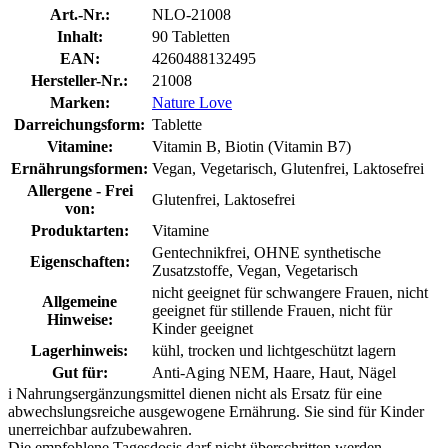
Art.-Nr.:
NLO-21008
Inhalt:
90 Tabletten
EAN:
4260488132495
Hersteller-Nr.:
21008
Marken:
Nature Love
Darreichungsform:
Tablette
Vitamine:
Vitamin B, Biotin (Vitamin B7)
Ernährungsformen:
Vegan, Vegetarisch, Glutenfrei, Laktosefrei
Allergene - Frei
Glutenfrei, Laktosefrei
von:
Produktarten:
Vitamine
Gentechnikfrei, OHNE synthetische
Eigenschaften:
Zusatzstoffe, Vegan, Vegetarisch
nicht geeignet für schwangere Frauen, nicht
Allgemeine
geeignet für stillende Frauen, nicht für
Hinweise:
Kinder geeignet
Lagerhinweis:
kühl, trocken und lichtgeschützt lagern
Gut für:
Anti-Aging NEM, Haare, Haut, Nägel
i
Nahrungsergänzungsmittel dienen nicht als Ersatz für eine
abwechslungsreiche ausgewogene Ernährung. Sie sind für Kinder
unerreichbar aufzubewahren.
Die empfohlene Tagesdosis darf nicht überschritten werden.