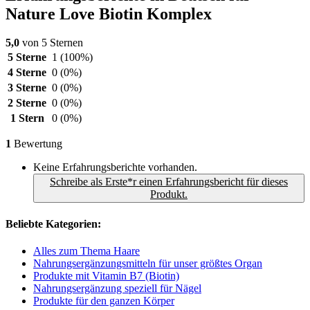
Nature Love Biotin Komplex
5,0
von 5 Sternen
5 Sterne
1
(100%)
4 Sterne
0
(0%)
3 Sterne
0
(0%)
2 Sterne
0
(0%)
1 Stern
0
(0%)
1
Bewertung
Keine Erfahrungsberichte vorhanden.
Schreibe als Erste*r einen Erfahrungsbericht für dieses
Produkt.
Beliebte Kategorien:
Alles zum Thema Haare
Nahrungsergänzungsmitteln für unser größtes Organ
Produkte mit Vitamin B7 (Biotin)
Nahrungsergänzung speziell für Nägel
Produkte für den ganzen Körper