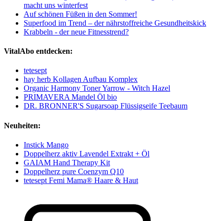
macht uns winterfest
Auf schönen Füßen in den Sommer!
Superfood im Trend – der nährstoffreiche Gesundheitskick
Krabbeln - der neue Fitnesstrend?
VitalAbo entdecken:
tetesept
hay herb Kollagen Aufbau Komplex
Organic Harmony Toner Yarrow - Witch Hazel
PRIMAVERA Mandel Öl bio
DR. BRONNER'S Sugarsoap Flüssigseife Teebaum
Neuheiten:
Instick Mango
Doppelherz aktiv Lavendel Extrakt + Öl
GAIAM Hand Therapy Kit
Doppelherz pure Coenzym Q10
tetesept Femi Mama® Haare & Haut