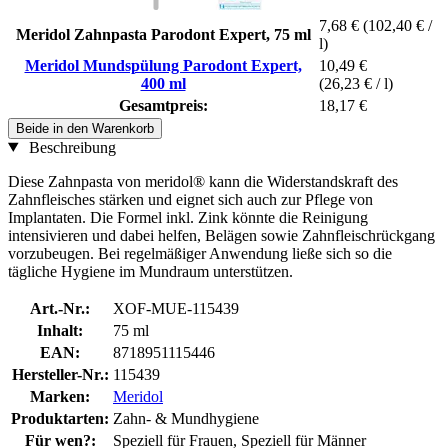
7,68 €
(102,40 € /
Meridol Zahnpasta Parodont Expert, 75 ml
l)
Meridol Mundspülung Parodont Expert,
10,49 €
400 ml
(26,23 € / l)
Gesamtpreis:
18,17 €
Beide in den Warenkorb
Beschreibung
Diese Zahnpasta von meridol® kann die Widerstandskraft des
Zahnfleisches stärken und eignet sich auch zur Pflege von
Implantaten. Die Formel inkl. Zink könnte die Reinigung
intensivieren und dabei helfen, Belägen sowie Zahnfleischrückgang
vorzubeugen. Bei regelmäßiger Anwendung ließe sich so die
tägliche Hygiene im Mundraum unterstützen.
Art.-Nr.:
XOF-MUE-115439
Inhalt:
75 ml
EAN:
8718951115446
Hersteller-Nr.:
115439
Marken:
Meridol
Produktarten:
Zahn- & Mundhygiene
Für wen?:
Speziell für Frauen, Speziell für Männer