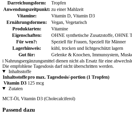
Darreichungsform:
Tropfen
Anwendungszeitpunkt:
zu einer Mahlzeit
Vitamine:
Vitamin D, Vitamin D3
Ernährungsformen:
Vegan, Vegetarisch
Produktarten:
Vitamine
Eigenschaften:
OHNE synthetische Zusatzstoffe, OHNE Ti
Für wen?:
Speziell für Frauen, Speziell für Männer
Lagerhinweis:
kühl, trocken und lichtgeschützt lagern
Gut für:
Gelenke & Knochen, Immunsystem, Muskel
i
Nahrungsergänzungsmittel dienen nicht als Ersatz für eine abwechs
Die empfohlene Tagesdosis darf nicht überschritten werden.
Inhaltsstoffe
Inhaltsstoffe
pro max. Tagesdosis/-portion (1 Tropfen)
Vitamin D3
125 mcg
Zutaten
MCT-Öl, Vitamin D3 (Cholecalciferol)
Passend dazu