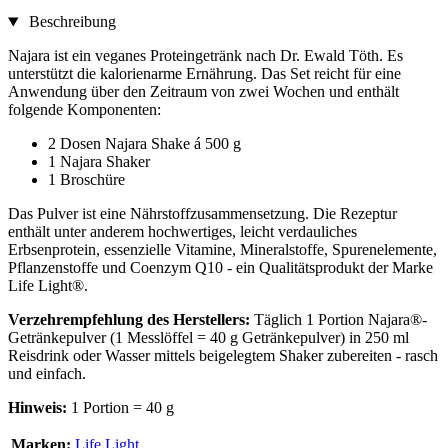
Beschreibung
Najara ist ein veganes Proteingetränk nach Dr. Ewald Töth. Es
unterstützt die kalorienarme Ernährung. Das Set reicht für eine
Anwendung über den Zeitraum von zwei Wochen und enthält
folgende Komponenten:
2 Dosen Najara Shake á 500 g
1 Najara Shaker
1 Broschüre
Das Pulver ist eine Nährstoffzusammensetzung. Die Rezeptur
enthält unter anderem hochwertiges, leicht ver­dauliches
Erbsenprotein, essenzielle Vitamine, Mineralstoffe, Spurenelemente,
Pflanzen­stoffe und Coenzym Q10 - ein Qualitätsprodukt der Marke
Life Light®.
Verzehrempfehlung des Herstellers:
Täglich 1 Portion Najara®-
Getränkepulver (1 Messlöffel = 40 g Getränkepulver) in 250 ml
Reisdrink oder Wasser mittels beigelegtem Shaker zubereiten - rasch
und einfach.
Hinweis:
1 Portion = 40 g
Marken:
Life Light