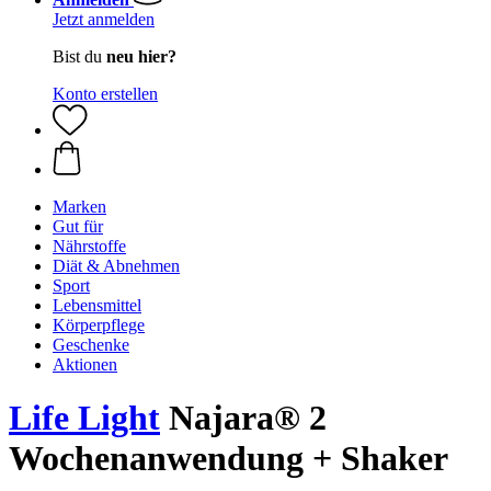
Jetzt anmelden
Bist du
neu hier?
Konto erstellen
Marken
Gut für
Nährstoffe
Diät & Abnehmen
Sport
Lebensmittel
Körperpflege
Geschenke
Aktionen
Life Light
Najara® 2
Wochenanwendung + Shaker