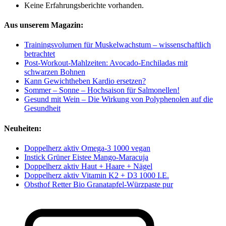
Keine Erfahrungsberichte vorhanden.
Aus unserem Magazin:
Trainingsvolumen für Muskelwachstum – wissenschaftlich
betrachtet
Post-Workout-Mahlzeiten: Avocado-Enchiladas mit
schwarzen Bohnen
Kann Gewichtheben Kardio ersetzen?
Sommer – Sonne – Hochsaison für Salmonellen!
Gesund mit Wein – Die Wirkung von Polyphenolen auf die
Gesundheit
Neuheiten:
Doppelherz aktiv Omega-3 1000 vegan
Instick Grüner Eistee Mango-Maracuja
Doppelherz aktiv Haut + Haare + Nägel
Doppelherz aktiv Vitamin K2 + D3 1000 I.E.
Obsthof Retter Bio Granatapfel-Würzpaste pur