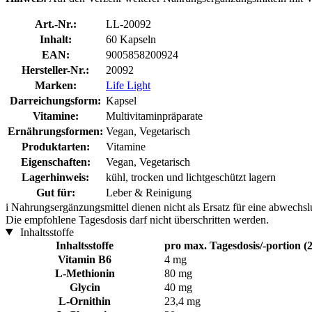
Art.-Nr.:
LL-20092
Inhalt:
60 Kapseln
EAN:
9005858200924
Hersteller-Nr.:
20092
Marken:
Life Light
Darreichungsform:
Kapsel
Vitamine:
Multivitaminpräparate
Ernährungsformen:
Vegan, Vegetarisch
Produktarten:
Vitamine
Eigenschaften:
Vegan, Vegetarisch
Lagerhinweis:
kühl, trocken und lichtgeschützt lagern
Gut für:
Leber & Reinigung
i
Nahrungsergänzungsmittel dienen nicht als Ersatz für eine abwechs
Die empfohlene Tagesdosis darf nicht überschritten werden.
Inhaltsstoffe
Inhaltsstoffe
pro max. Tagesdosis/-portion (
Vitamin B6
4 mg
L-Methionin
80 mg
Glycin
40 mg
L-Ornithin
23,4 mg