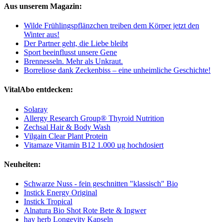
Aus unserem Magazin:
Wilde Frühlingspflänzchen treiben dem Körper jetzt den
Winter aus!
Der Partner geht, die Liebe bleibt
Sport beeinflusst unsere Gene
Brennesseln. Mehr als Unkraut.
Borreliose dank Zeckenbiss – eine unheimliche Geschichte!
VitalAbo entdecken:
Solaray
Allergy Research Group® Thyroid Nutrition
Zechsal Hair & Body Wash
Vilgain Clear Plant Protein
Vitamaze Vitamin B12 1.000 µg hochdosiert
Neuheiten:
Schwarze Nuss - fein geschnitten "klassisch" Bio
Instick Energy Original
Instick Tropical
Alnatura Bio Shot Rote Bete & Ingwer
hay herb Longevity Kapseln