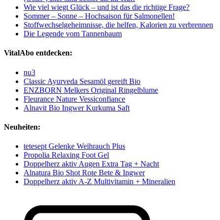
Wie viel wiegt Glück – und ist das die richtige Frage?
Sommer – Sonne – Hochsaison für Salmonellen!
Stoffwechselgeheimnisse, die helfen, Kalorien zu verbrennen
Die Legende vom Tannenbaum
VitalAbo entdecken:
nu3
Classic Ayurveda Sesamöl gereift Bio
ENZBORN Melkers Original Ringelblume
Fleurance Nature Vessiconfiance
Alnavit Bio Ingwer Kurkuma Saft
Neuheiten:
tetesept Gelenke Weihrauch Plus
Propolia Relaxing Foot Gel
Doppelherz aktiv Augen Extra Tag + Nacht
Alnatura Bio Shot Rote Bete & Ingwer
Doppelherz aktiv A-Z Multivitamin + Mineralien