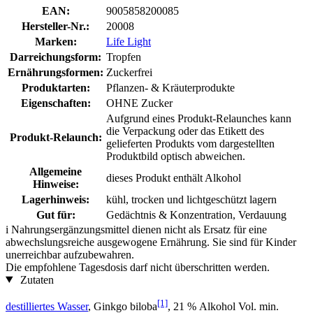
EAN:
9005858200085
Hersteller-Nr.:
20008
Marken:
Life Light
Darreichungsform:
Tropfen
Ernährungsformen:
Zuckerfrei
Produktarten:
Pflanzen- & Kräuterprodukte
Eigenschaften:
OHNE Zucker
Aufgrund eines Produkt-Relaunches kann
die Verpackung oder das Etikett des
Produkt-Relaunch:
gelieferten Produkts vom dargestellten
Produktbild optisch abweichen.
Allgemeine
dieses Produkt enthält Alkohol
Hinweise:
Lagerhinweis:
kühl, trocken und lichtgeschützt lagern
Gut für:
Gedächtnis & Konzentration, Verdauung
i
Nahrungsergänzungsmittel dienen nicht als Ersatz für eine
abwechslungsreiche ausgewogene Ernährung. Sie sind für Kinder
unerreichbar aufzubewahren.
Die empfohlene Tagesdosis darf nicht überschritten werden.
Zutaten
[1]
destilliertes Wasser
, Ginkgo biloba
, 21 % Alkohol Vol. min.