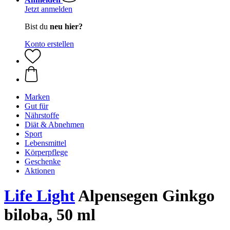
Jetzt anmelden
Bist du
neu hier?
Konto erstellen
Marken
Gut für
Nährstoffe
Diät & Abnehmen
Sport
Lebensmittel
Körperpflege
Geschenke
Aktionen
Life Light
Alpensegen Ginkgo
biloba, 50 ml