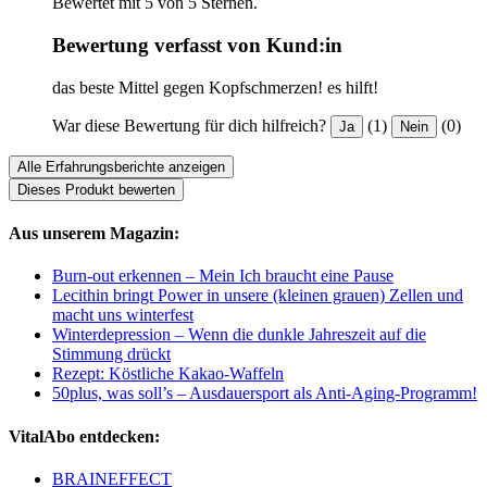
Bewertet mit 5 von 5 Sternen.
Bewertung verfasst von Kund:in
das beste Mittel gegen Kopfschmerzen! es hilft!
War diese Bewertung für dich hilfreich?
(1)
(0)
Ja
Nein
Alle Erfahrungsberichte anzeigen
Dieses Produkt bewerten
Aus unserem Magazin:
Burn-out erkennen – Mein Ich braucht eine Pause
Lecithin bringt Power in unsere (kleinen grauen) Zellen und
macht uns winterfest
Winterdepression – Wenn die dunkle Jahreszeit auf die
Stimmung drückt
Rezept: Köstliche Kakao-Waffeln
50plus, was soll’s – Ausdauersport als Anti-Aging-Programm!
VitalAbo entdecken:
BRAINEFFECT