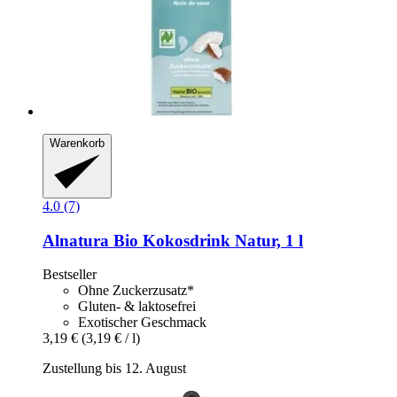
Warenkorb
4.0 (7)
Alnatura
Bio Kokosdrink Natur, 1 l
Bestseller
Ohne Zuckerzusatz*
Gluten- & laktosefrei
Exotischer Geschmack
3,19 €
(3,19 € / l)
Zustellung bis 12. August