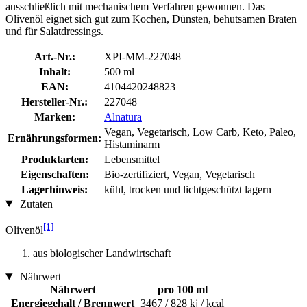
ausschließlich mit mechanischem Verfahren gewonnen. Das
Olivenöl eignet sich gut zum Kochen, Dünsten, behutsamen Braten
und für Salatdressings.
Art.-Nr.:
XPI-MM-227048
Inhalt:
500 ml
EAN:
4104420248823
Hersteller-Nr.:
227048
Marken:
Alnatura
Vegan, Vegetarisch, Low Carb, Keto, Paleo,
Ernährungsformen:
Histaminarm
Produktarten:
Lebensmittel
Eigenschaften:
Bio-zertifiziert, Vegan, Vegetarisch
Lagerhinweis:
kühl, trocken und lichtgeschützt lagern
Zutaten
[1]
Olivenöl
aus biologischer Landwirtschaft
Nährwert
Nährwert
pro 100 ml
Energiegehalt / Brennwert
3467 / 828 kj / kcal