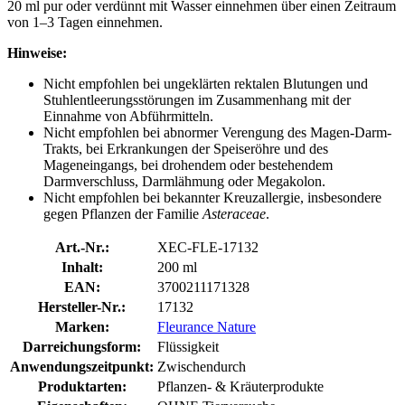
20 ml pur oder verdünnt mit Wasser einnehmen über einen Zeitraum
von 1–3 Tagen einnehmen.
Hinweise:
Nicht empfohlen bei ungeklärten rektalen Blutungen und
Stuhlentleerungsstörungen im Zusammenhang mit der
Einnahme von Abführmitteln.
Nicht empfohlen bei abnormer Verengung des Magen-Darm-
Trakts, bei Erkrankungen der Speiseröhre und des
Mageneingangs, bei drohendem oder bestehendem
Darmverschluss, Darmlähmung oder Megakolon.
Nicht empfohlen bei bekannter Kreuzallergie, insbesondere
gegen Pflanzen der Familie
Asteraceae
.
Art.-Nr.:
XEC-FLE-17132
Inhalt:
200 ml
EAN:
3700211171328
Hersteller-Nr.:
17132
Marken:
Fleurance Nature
Darreichungsform:
Flüssigkeit
Anwendungszeitpunkt:
Zwischendurch
Produktarten:
Pflanzen- & Kräuterprodukte