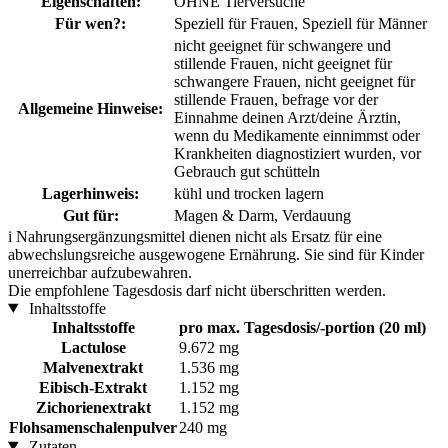
Eigenschaften:
OHNE Tierversuche
Für wen?:
Speziell für Frauen, Speziell für Männer
nicht geeignet für schwangere und
stillende Frauen, nicht geeignet für
schwangere Frauen, nicht geeignet für
stillende Frauen, befrage vor der
Allgemeine Hinweise:
Einnahme deinen Arzt/deine Ärztin,
wenn du Medikamente einnimmst oder
Krankheiten diagnostiziert wurden, vor
Gebrauch gut schütteln
Lagerhinweis:
kühl und trocken lagern
Gut für:
Magen & Darm, Verdauung
i
Nahrungsergänzungsmittel dienen nicht als Ersatz für eine
abwechslungsreiche ausgewogene Ernährung. Sie sind für Kinder
unerreichbar aufzubewahren.
Die empfohlene Tagesdosis darf nicht überschritten werden.
Inhaltsstoffe
Inhaltsstoffe
pro max. Tagesdosis/-portion (20 ml)
Lactulose
9.672 mg
Malvenextrakt
1.536 mg
Eibisch-Extrakt
1.152 mg
Zichorienextrakt
1.152 mg
Flohsamenschalenpulver
240 mg
Zutaten