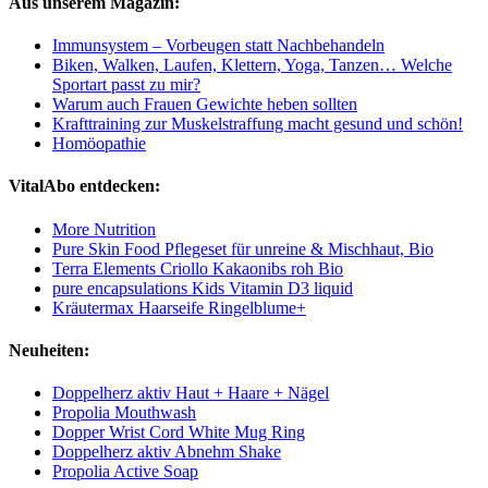
Aus unserem Magazin:
Immunsystem – Vorbeugen statt Nachbehandeln
Biken, Walken, Laufen, Klettern, Yoga, Tanzen… Welche
Sportart passt zu mir?
Warum auch Frauen Gewichte heben sollten
Krafttraining zur Muskelstraffung macht gesund und schön!
Homöopathie
VitalAbo entdecken:
More Nutrition
Pure Skin Food Pflegeset für unreine & Mischhaut, Bio
Terra Elements Criollo Kakaonibs roh Bio
pure encapsulations Kids Vitamin D3 liquid
Kräutermax Haarseife Ringelblume+
Neuheiten:
Doppelherz aktiv Haut + Haare + Nägel
Propolia Mouthwash
Dopper Wrist Cord White Mug Ring
Doppelherz aktiv Abnehm Shake
Propolia Active Soap