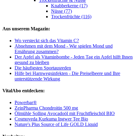
Trockenfrüchte & Nüsse
Knabberkerne (17)
Nüsse (77)
Trockenfrüchte (116)
Aus unserem Magazin:
Wo versteckt sich das Vitamin C?
Abnehmen mit dem Mond - Wie spielen Mond und
Ernährung zusammen?
Der Apfel als Vitaminbombe - Jeden Tag ein Apfel hilft Ihnen
gesund zu bleiben
Die häufigsten Sportausreden
Hilfe bei Harnwegsinfekten - Die Preiselbeere und Ihre
unterstützende Wirkung
VitalAbo entdecken:
Powerbar®
ZeinPharma Chondroitin 500 mg
Ölmühle Solling Avocadoöl mit Fruchtfleischöl BIO
Cosmoveda Kurkuma Ingwer Tee Bio
Nature's Plus Source of Life GOLD Liquid