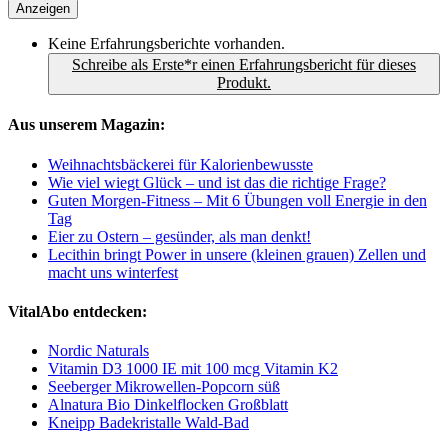
Anzeigen
Keine Erfahrungsberichte vorhanden.
Schreibe als Erste*r einen Erfahrungsbericht für dieses
Produkt.
Aus unserem Magazin:
Weihnachtsbäckerei für Kalorienbewusste
Wie viel wiegt Glück – und ist das die richtige Frage?
Guten Morgen-Fitness – Mit 6 Übungen voll Energie in den
Tag
Eier zu Ostern – gesünder, als man denkt!
Lecithin bringt Power in unsere (kleinen grauen) Zellen und
macht uns winterfest
VitalAbo entdecken:
Nordic Naturals
Vitamin D3 1000 IE mit 100 mcg Vitamin K2
Seeberger Mikrowellen-Popcorn süß
Alnatura Bio Dinkelflocken Großblatt
Kneipp Badekristalle Wald-Bad