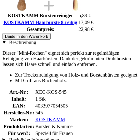
KOSTKAMM Bürstenreiniger
5,89 €
KOSTKAMM Haarbürste 8-reihig
17,09 €
Gesamtpreis:
22,98 €
Beide in den Warenkorb
Beschreibung
Dieser "Mini-Rechen" eignet sich perfekt zur regelmäßigen
Reinigung von Haarbürsten. Dank der gekrümmten Drahtborsten
lassen sich Haare schnell und einfach entfernen.
Zur Trockenreinigung von Holz- und Borstenbürsten geeignet
Mit Griff aus Buchenholz.
Art.-Nr.:
XEC-KOS-545
Inhalt:
1 Stk
EAN:
4033977054505
Hersteller-Nr.:
545
Marken:
KOSTKAMM
Produktarten:
Bürsten & Kämme
Für wen?:
Speziell für Frauen
Rechtliche Informationen