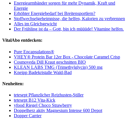
Energiearmbänder sorgen für mehr Dynamik, Kraft und
Energie
Erhöhter Energiebedarf bei Breitensportlern?
Stoffwechselgeheimnisse, die helfen, Kalorien zu verbrennen
Alles im Gleichgewicht
Der Frühling ist da – Gott, bin ich müüüde! Vitamine helfen.
VitalAbo entdecken:
Pure Encapsulations®
VHEY® Protein Bar 12er Box - Chocolate Caramel Crisp
Cosmoveda Dill Kraut geschnitten BIO
KLEAN LABS TMG (Trimethylglycin) 500 mg
Kneipp Badekristalle Wald-Bad
Neuheiten:
tetesept Pflanzlicher Reizhusten-Stiller
tetesept B12 Vita-Kick
yfood Riegel Choco Strawberry
Doppelherz aktiv Magnesium Intense 600 Depot
Dopper Carrier