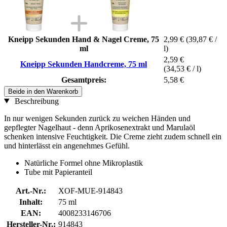
Kneipp Sekunden Hand & Nagel Creme, 75
2,99 €
(39,87 € /
ml
l)
2,59 €
Kneipp Sekunden Handcreme, 75 ml
(34,53 € / l)
Gesamtpreis:
5,58 €
Beide in den Warenkorb
Beschreibung
In nur wenigen Sekunden zurück zu weichen Händen und
gepflegter Nagelhaut - denn Aprikosenextrakt und Marulaöl
schenken intensive Feuchtigkeit. Die Creme zieht zudem schnell ein
und hinterlässt ein angenehmes Gefühl.
Natürliche Formel ohne Mikroplastik
Tube mit Papieranteil
Art.-Nr.:
XOF-MUE-914843
Inhalt:
75 ml
EAN:
4008233146706
Hersteller-Nr.:
914843