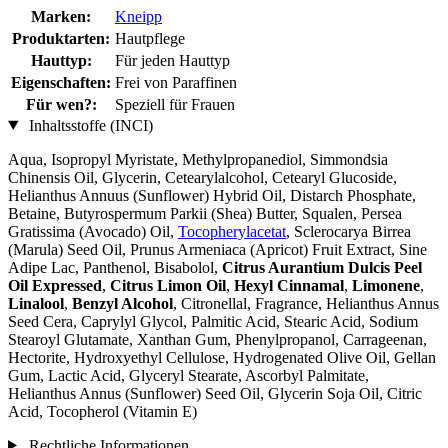
Marken:
Kneipp
Produktarten:
Hautpflege
Hauttyp:
Für jeden Hauttyp
Eigenschaften:
Frei von Paraffinen
Für wen?:
Speziell für Frauen
Inhaltsstoffe (INCI)
Aqua, Isopropyl Myristate, Methylpropanediol, Simmondsia
Chinensis Oil, Glycerin, Cetearylalcohol, Cetearyl Glucoside,
Helianthus Annuus (Sunflower) Hybrid Oil, Distarch Phosphate,
Betaine, Butyrospermum Parkii (Shea) Butter, Squalen, Persea
Gratissima (Avocado) Oil,
Tocopherylacetat
, Sclerocarya Birrea
(Marula) Seed Oil, Prunus Armeniaca (Apricot) Fruit Extract, Sine
Adipe Lac, Panthenol, Bisabolol,
Citrus Aurantium Dulcis Peel
Oil Expressed
,
Citrus Limon Oil
,
Hexyl Cinnamal
,
Limonene
,
Linalool
,
Benzyl Alcohol
, Citronellal, Fragrance, Helianthus Annus
Seed Cera, Caprylyl Glycol, Palmitic Acid, Stearic Acid, Sodium
Stearoyl Glutamate, Xanthan Gum, Phenylpropanol, Carrageenan,
Hectorite, Hydroxyethyl Cellulose, Hydrogenated Olive Oil, Gellan
Gum, Lactic Acid, Glyceryl Stearate, Ascorbyl Palmitate,
Helianthus Annus (Sunflower) Seed Oil, Glycerin Soja Oil, Citric
Acid, Tocopherol (Vitamin E)
Rechtliche Informationen