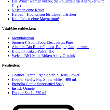
Die Winter werden kürzer, die Pollenzeit für Allergiker wird
länger
Naschen ohne Reue!
Herpes – Hochsaison für Lippenbläschen
Kein Leben ohne Magnesium!
VitalAbo entdecken:
Mountaindrop
Sponser® Sport Food Electrolytes Pure
Alnatura Bio Roter Quinoa, Bulgur, Langkornreis
BioKing Kakao Pulver Bio
Weleda BIO Mein Birken Aktiv-Getränk
Neuheiten:
Obsthof Retter Organic Shrub Berry Power
Dopper Steel x Flip Straw white - 490 ml
Propolia Gentle Superfatted Soap
Instick Orange
Dopper Steel - 350 ml