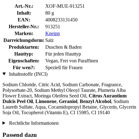
Art.-Nr.:
XOF-MUE-913251
Inhalt:
80 g
EAN:
4008233131450
Hersteller-Nr.:
913251
Marken:
Kneipp
Darreichungsform:
Salz
Produktarten:
Duschen & Baden
Hauttyp:
Für jeden Hauttyp
Eigenschaften:
Vegan, Frei von Paraffinen
Für wen?:
Speziell für Frauen
Inhaltsstoffe (INCI)
Sodium Chloride, Citric Acid, Sodium Carbonate, Fragrance,
Polysorbate-20, Sodium Methyl Oleoyl Taurate, Plumeria Alba
Flower Extract, Moringa Oleifera Seed Oil,
Citrus Aurantium
Dulcis Peel Oil
,
Limonene
,
Geraniol
,
Benzyl Alcohol
, Sodium
Laureth Sulfate, Aqua, Cocamidopropyl Betaine, Glycerin, Glycerin
Soja Oil, Tocopherol (Vitamin E), CI 15985, CI 19140
Rechtliche Informationen
Passend dazu