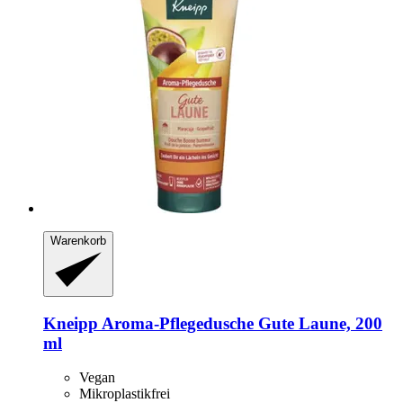
Warenkorb
Kneipp
Aroma-​Pflegedusche Gute Laune, 200
ml
Vegan
Mikroplastikfrei