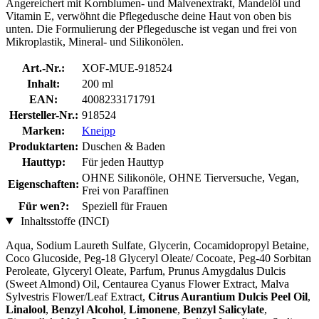
Angereichert mit Kornblumen- und Malvenextrakt, Mandelöl und
Vitamin E, verwöhnt die Pflegedusche deine Haut von oben bis
unten. Die Formulierung der Pflegedusche ist vegan und frei von
Mikroplastik, Mineral- und Silikonölen.
Art.-Nr.:
XOF-MUE-918524
Inhalt:
200 ml
EAN:
4008233171791
Hersteller-Nr.:
918524
Marken:
Kneipp
Produktarten:
Duschen & Baden
Hauttyp:
Für jeden Hauttyp
OHNE Silikonöle, OHNE Tierversuche, Vegan,
Eigenschaften:
Frei von Paraffinen
Für wen?:
Speziell für Frauen
Inhaltsstoffe (INCI)
Aqua, Sodium Laureth Sulfate, Glycerin, Cocamidopropyl Betaine,
Coco Glucoside, Peg-18 Glyceryl Oleate/ Cocoate, Peg-40 Sorbitan
Peroleate, Glyceryl Oleate, Parfum, Prunus Amygdalus Dulcis
(Sweet Almond) Oil, Centaurea Cyanus Flower Extract, Malva
Sylvestris Flower/Leaf Extract,
Citrus Aurantium Dulcis Peel Oil
,
Linalool
,
Benzyl Alcohol
,
Limonene
,
Benzyl Salicylate
,