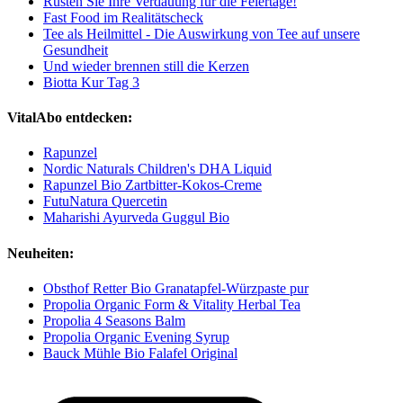
Rüsten Sie Ihre Verdauung für die Feiertage!
Fast Food im Realitätscheck
Tee als Heilmittel - Die Auswirkung von Tee auf unsere
Gesundheit
Und wieder brennen still die Kerzen
Biotta Kur Tag 3
VitalAbo entdecken:
Rapunzel
Nordic Naturals Children's DHA Liquid
Rapunzel Bio Zartbitter-Kokos-Creme
FutuNatura Quercetin
Maharishi Ayurveda Guggul Bio
Neuheiten:
Obsthof Retter Bio Granatapfel-Würzpaste pur
Propolia Organic Form & Vitality Herbal Tea
Propolia 4 Seasons Balm
Propolia Organic Evening Syrup
Bauck Mühle Bio Falafel Original