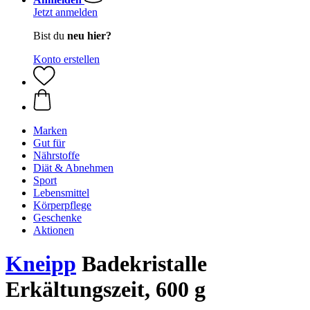
Jetzt anmelden
Bist du
neu hier?
Konto erstellen
Marken
Gut für
Nährstoffe
Diät & Abnehmen
Sport
Lebensmittel
Körperpflege
Geschenke
Aktionen
Kneipp
Badekristalle
Erkältungszeit, 600 g