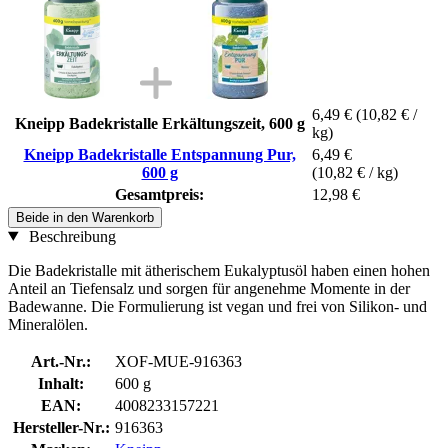
6,49 €
(10,82 € /
Kneipp Badekristalle Erkältungszeit, 600 g
kg)
Kneipp Badekristalle Entspannung Pur,
6,49 €
600 g
(10,82 € / kg)
Gesamtpreis:
12,98 €
Beide in den Warenkorb
Beschreibung
Die Badekristalle mit ätherischem Eukalyptusöl haben einen hohen
Anteil an Tiefensalz und sorgen für angenehme Momente in der
Badewanne. Die Formulierung ist vegan und frei von Silikon- und
Mineralölen.
Art.-Nr.:
XOF-MUE-916363
Inhalt:
600 g
EAN:
4008233157221
Hersteller-Nr.:
916363