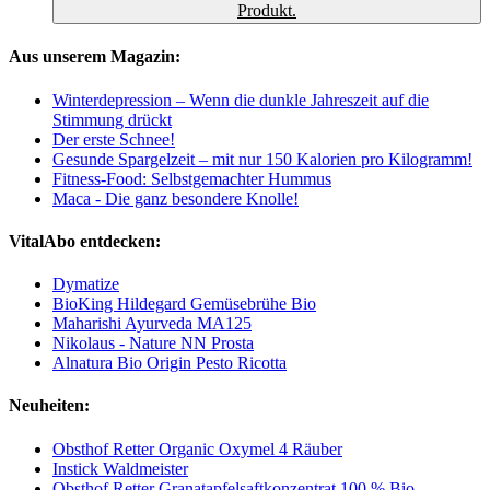
Produkt.
Aus unserem Magazin:
Winterdepression – Wenn die dunkle Jahreszeit auf die
Stimmung drückt
Der erste Schnee!
Gesunde Spargelzeit – mit nur 150 Kalorien pro Kilogramm!
Fitness-Food: Selbstgemachter Hummus
Maca - Die ganz besondere Knolle!
VitalAbo entdecken:
Dymatize
BioKing Hildegard Gemüsebrühe Bio
Maharishi Ayurveda MA125
Nikolaus - Nature NN Prosta
Alnatura Bio Origin Pesto Ricotta
Neuheiten:
Obsthof Retter Organic Oxymel 4 Räuber
Instick Waldmeister
Obsthof Retter Granatapfelsaftkonzentrat 100 % Bio