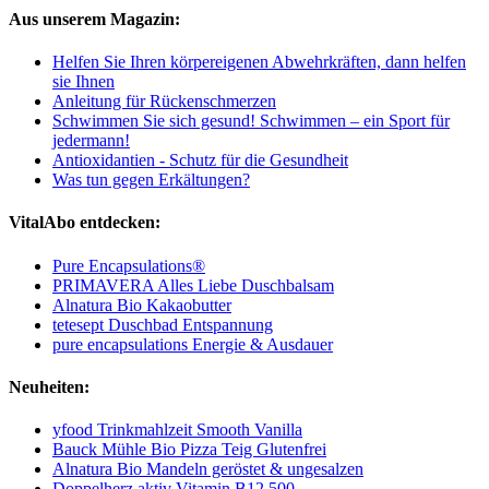
Aus unserem Magazin:
Helfen Sie Ihren körpereigenen Abwehrkräften, dann helfen
sie Ihnen
Anleitung für Rückenschmerzen
Schwimmen Sie sich gesund! Schwimmen – ein Sport für
jedermann!
Antioxidantien - Schutz für die Gesundheit
Was tun gegen Erkältungen?
VitalAbo entdecken:
Pure Encapsulations®
PRIMAVERA Alles Liebe Duschbalsam
Alnatura Bio Kakaobutter
tetesept Duschbad Entspannung
pure encapsulations Energie & Ausdauer
Neuheiten:
yfood Trinkmahlzeit Smooth Vanilla
Bauck Mühle Bio Pizza Teig Glutenfrei
Alnatura Bio Mandeln geröstet & ungesalzen
Doppelherz aktiv Vitamin B12 500