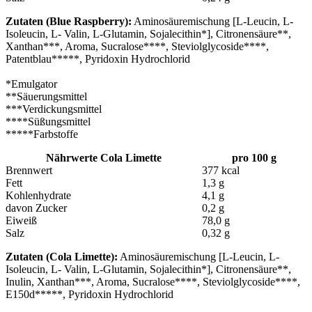
Zutaten (Blue Raspberry):
Aminosäuremischung [L-Leucin, L-
Isoleucin, L- Valin, L-Glutamin, Sojalecithin*], Citronensäure**,
Xanthan***, Aroma, Sucralose****, Steviolglycoside****,
Patentblau*****, Pyridoxin Hydrochlorid
*Emulgator
**Säuerungsmittel
***Verdickungsmittel
****Süßungsmittel
*****Farbstoffe
Nährwerte Cola Limette
pro 100 g
Brennwert
377 kcal
Fett
1,3 g
Kohlenhydrate
4,1 g
davon Zucker
0,2 g
Eiweiß
78,0 g
Salz
0,32 g
Zutaten (Cola Limette):
Aminosäuremischung [L-Leucin, L-
Isoleucin, L- Valin, L-Glutamin, Sojalecithin*], Citronensäure**,
Inulin, Xanthan***, Aroma, Sucralose****, Steviolglycoside****,
E150d*****, Pyridoxin Hydrochlorid