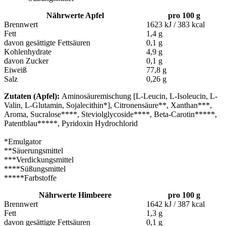
Nährwerte Apfel
pro 100 g
Brennwert
1623 kJ / 383 kcal
Fett
1,4 g
davon gesättigte Fettsäuren
0,1 g
Kohlenhydrate
4,9 g
davon Zucker
0,1 g
Eiweiß
77,8 g
Salz
0,26 g
Zutaten (Apfel):
Aminosäuremischung [L-Leucin, L-Isoleucin, L-
Valin, L-Glutamin, Sojalecithin*], Citronensäure**, Xanthan***,
Aroma, Sucralose****, Steviolglycoside****, Beta-Carotin*****,
Patentblau*****, Pyridoxin Hydrochlorid
*Emulgator
**Säuerungsmittel
***Verdickungsmittel
****Süßungsmittel
*****Farbstoffe
Nährwerte Himbeere
pro 100 g
Brennwert
1642 kJ / 387 kcal
Fett
1,3 g
davon gesättigte Fettsäuren
0,1 g