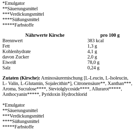
*Emulgator
**Säuerungsmittel
***Verdickungsmittel
****Süßungsmittel
*****Farbstoffe
Nährwerte Kirsche
pro 100 g
Brennwert
383 kcal
Fett
1,3 g
Kohlenhydrate
4,1 g
davon Zucker
2,0 g
Eiweiß
78,0 g
Salz
0,24 g
Zutaten (Kirsche):
Aminosäuremischung [L-Leucin, L-Isoleucin,
L- Valin, L-Glutamin, Sojalecithin*], Citronensäure**, Xanthan***,
Aroma, Sucralose****, Steviolglycoside****, Allurarot*****,
Anthocyanin*****, Pyridoxin Hydrochlorid
*Emulgator
**Säuerungsmittel
***Verdickungsmittel
****Süßungsmittel
*****Farbstoffe