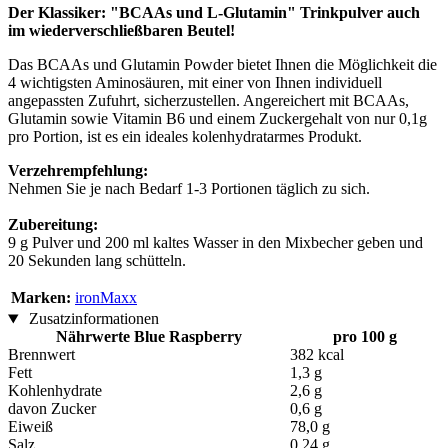
Der Klassiker: "BCAAs und L-Glutamin" Trinkpulver auch
im wiederverschließbaren Beutel!
Das BCAAs und Glutamin Powder bietet Ihnen die Möglichkeit die
4 wichtigsten Aminosäuren, mit einer von Ihnen individuell
angepassten Zufuhrt, sicherzustellen. Angereichert mit BCAAs,
Glutamin sowie Vitamin B6 und einem Zuckergehalt von nur 0,1g
pro Portion, ist es ein ideales kolenhydratarmes Produkt.
Verzehrempfehlung:
Nehmen Sie je nach Bedarf 1-3 Portionen täglich zu sich.
Zubereitung:
9 g Pulver und 200 ml kaltes Wasser in den Mixbecher geben und
20 Sekunden lang schütteln.
Marken:
ironMaxx
Zusatzinformationen
Nährwerte Blue Raspberry
pro 100 g
Brennwert
382 kcal
Fett
1,3 g
Kohlenhydrate
2,6 g
davon Zucker
0,6 g
Eiweiß
78,0 g
Salz
0,24 g