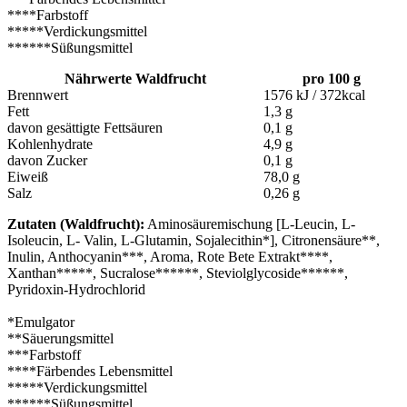
****Farbstoff
*****Verdickungsmittel
******Süßungsmittel
Nährwerte Waldfrucht
pro 100 g
Brennwert
1576 kJ / 372kcal
Fett
1,3 g
davon gesättigte Fettsäuren
0,1 g
Kohlenhydrate
4,9 g
davon Zucker
0,1 g
Eiweiß
78,0 g
Salz
0,26 g
Zutaten (Waldfrucht):
Aminosäuremischung [L-Leucin, L-
Isoleucin, L- Valin, L-Glutamin, Sojalecithin*], Citronensäure**,
Inulin, Anthocyanin***, Aroma, Rote Bete Extrakt****,
Xanthan*****, Sucralose******, Steviolglycoside******,
Pyridoxin-Hydrochlorid
*Emulgator
**Säuerungsmittel
***Farbstoff
****Färbendes Lebensmittel
*****Verdickungsmittel
******Süßungsmittel