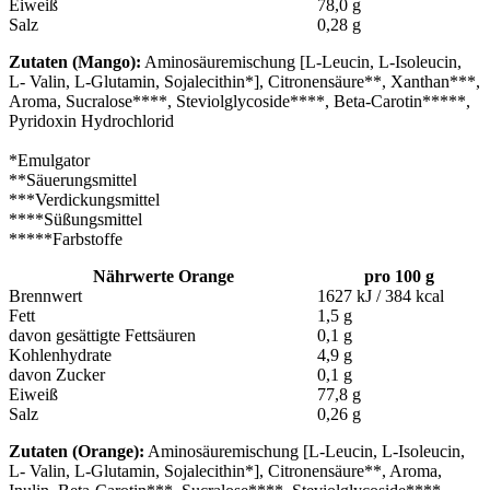
Eiweiß
78,0 g
Salz
0,28 g
Zutaten (Mango):
Aminosäuremischung [L-Leucin, L-Isoleucin,
L- Valin, L-Glutamin, Sojalecithin*], Citronensäure**, Xanthan***,
Aroma, Sucralose****, Steviolglycoside****, Beta-Carotin*****,
Pyridoxin Hydrochlorid
*Emulgator
**Säuerungsmittel
***Verdickungsmittel
****Süßungsmittel
*****Farbstoffe
Nährwerte Orange
pro 100 g
Brennwert
1627 kJ / 384 kcal
Fett
1,5 g
davon gesättigte Fettsäuren
0,1 g
Kohlenhydrate
4,9 g
davon Zucker
0,1 g
Eiweiß
77,8 g
Salz
0,26 g
Zutaten (Orange):
Aminosäuremischung [L-Leucin, L-Isoleucin,
L- Valin, L-Glutamin, Sojalecithin*], Citronensäure**, Aroma,