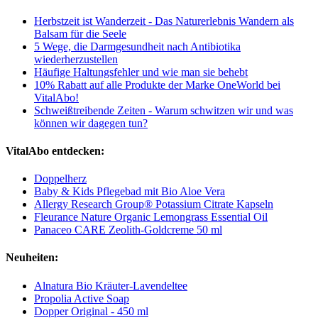
Herbstzeit ist Wanderzeit - Das Naturerlebnis Wandern als
Balsam für die Seele
5 Wege, die Darmgesundheit nach Antibiotika
wiederherzustellen
Häufige Haltungsfehler und wie man sie behebt
10% Rabatt auf alle Produkte der Marke OneWorld bei
VitalAbo!
Schweißtreibende Zeiten - Warum schwitzen wir und was
können wir dagegen tun?
VitalAbo entdecken:
Doppelherz
Baby & Kids Pflegebad mit Bio Aloe Vera
Allergy Research Group® Potassium Citrate Kapseln
Fleurance Nature Organic Lemongrass Essential Oil
Panaceo CARE Zeolith-Goldcreme 50 ml
Neuheiten:
Alnatura Bio Kräuter-Lavendeltee
Propolia Active Soap
Dopper Original - 450 ml