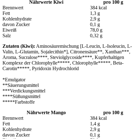
Nährwerte Kiwi
pro 100 g
Brennwert
384 kcal
Fett
1,3 g
Kohlenhydrate
2,9 g
davon Zucker
0,1 g
Eiweiß
78,0 g
Salz
0,32 g
Zutaten (Kiwi):
Aminosäuremischung [L-Leucin, L-Isoleucin, L-
Valin, L-Glutamin, Sojalecithin*], Citronensäure**, Xanthan***,
Aroma, Sucralose****, Steviolglycoside****, Kupferhaltigen
Komplexe der Chlorophylle*****, Chlorophylle*****, Beta-
Carotin*****, Pyridoxin Hydrochlorid
*Emulgator
**Säuerungsmittel
***Verdickungsmittel
****Süßungsmittel
*****Farbstoffe
Nährwerte Mango
pro 100 g
Brennwert
384 kcal
Fett
1,4 g
Kohlenhydrate
2,9 g
davon Zucker
0,1 g