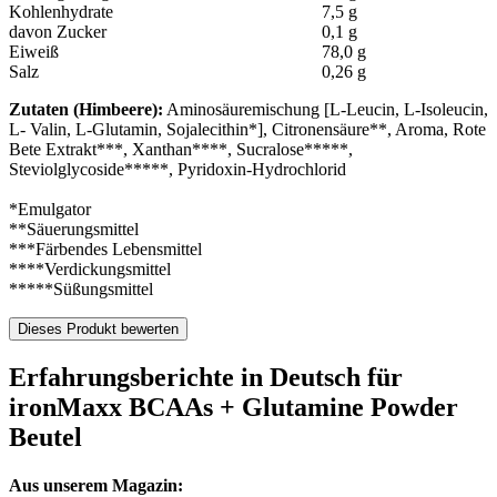
Kohlenhydrate
7,5 g
davon Zucker
0,1 g
Eiweiß
78,0 g
Salz
0,26 g
Zutaten (Himbeere):
Aminosäuremischung [L-Leucin, L-Isoleucin,
L- Valin, L-Glutamin, Sojalecithin*], Citronensäure**, Aroma, Rote
Bete Extrakt***, Xanthan****, Sucralose*****,
Steviolglycoside*****, Pyridoxin-Hydrochlorid
*Emulgator
**Säuerungsmittel
***Färbendes Lebensmittel
****Verdickungsmittel
*****Süßungsmittel
Dieses Produkt bewerten
Erfahrungsberichte in Deutsch für
ironMaxx BCAAs + Glutamine Powder
Beutel
Aus unserem Magazin: