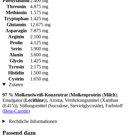
Phenylalanin
2.400 mg
Threonin
4.875 mg
Methionin
1.575 mg
Tryptophan
1.425 mg
Glutamin
12.675 mg
Asparagin
7.875 mg
Arginin
2.100 mg
Prolin
4.125 mg
Serin
3.900 mg
Alanin
3.600 mg
Glycin
1.425 mg
Tyrosin
2.175 mg
Histidin
1.500 mg
Cystein
1.650 mg
Zutaten
97 % Molkeneiweiß-Konzentrat
(
Molkenprotein
(
Milch
),
Emulgator (
Lecithine
)), Aroma, Verdickungsmittel (Xanthan
(E415)), Süßungsmittel (Sucralose, Steviolglycoside), Farbstoff
(
Beta-Carotin
)
Rechtliche Informationen
Passend dazu