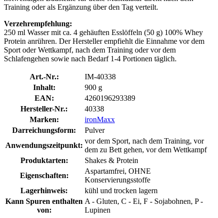
Training oder als Ergänzung über den Tag verteilt.
Verzehrempfehlung:
250 ml Wasser mit ca. 4 gehäuften Esslöffeln (50 g) 100% Whey
Protein anrühren. Der Hersteller empfiehlt die Einnahme vor dem
Sport oder Wettkampf, nach dem Training oder vor dem
Schlafengehen sowie nach Bedarf 1-4 Portionen täglich.
Art.-Nr.:
IM-40338
Inhalt:
900 g
EAN:
4260196293389
Hersteller-Nr.:
40338
Marken:
ironMaxx
Darreichungsform:
Pulver
vor dem Sport, nach dem Training, vor
Anwendungszeitpunkt:
dem zu Bett gehen, vor dem Wettkampf
Produktarten:
Shakes & Protein
Aspartamfrei, OHNE
Eigenschaften:
Konservierungsstoffe
Lagerhinweis:
kühl und trocken lagern
Kann Spuren enthalten
A - Gluten, C - Ei, F - Sojabohnen, P -
von:
Lupinen