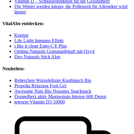
Vitamin D – Schlüsselfunktion für die Gesundheit!
Die Winter werden kürzer, die Pollenzeit für Allergiker wird
länger
VitalAbo entdecken:
Kneipp
Life Light Immuno Effekt
i like it clean Ester-C® Plus
Optima Naturals Granatapfelsaft mit Oxy4
Deo Naturals Stick Aloe
Neuheiten:
Retterchen Wurzelelixier Knoblauch Bio
Propolia Relaxing Foot Gel
Awesome Nuts Bio Nussmix Snackpack
Doppelherz aktiv Magnesium Intense 600 Depot
tetesept Vitamin D3 10000