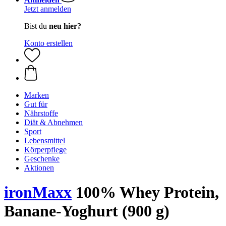
Jetzt anmelden
Bist du
neu hier?
Konto erstellen
Marken
Gut für
Nährstoffe
Diät & Abnehmen
Sport
Lebensmittel
Körperpflege
Geschenke
Aktionen
ironMaxx
100% Whey Protein,
Banane-Yoghurt (900 g)