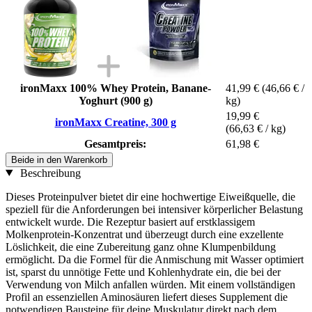
ironMaxx 100% Whey Protein, Banane-
41,99 €
(46,66 € /
Yoghurt (900 g)
kg)
19,99 €
ironMaxx Creatine, 300 g
(66,63 € / kg)
Gesamtpreis:
61,98 €
Beide in den Warenkorb
Beschreibung
Dieses Proteinpulver bietet dir eine hochwertige Eiweißquelle, die
speziell für die Anforderungen bei intensiver körperlicher Belastung
entwickelt wurde. Die Rezeptur basiert auf erstklassigem
Molkenprotein-Konzentrat und überzeugt durch eine exzellente
Löslichkeit, die eine Zubereitung ganz ohne Klumpenbildung
ermöglicht. Da die Formel für die Anmischung mit Wasser optimiert
ist, sparst du unnötige Fette und Kohlenhydrate ein, die bei der
Verwendung von Milch anfallen würden. Mit einem vollständigen
Profil an essenziellen Aminosäuren liefert dieses Supplement die
notwendigen Bausteine für deine Muskulatur direkt nach dem