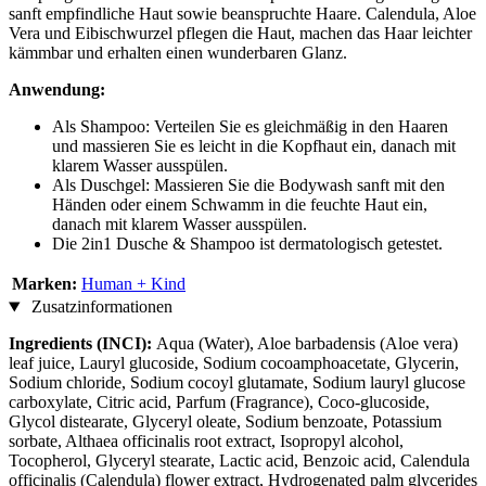
sanft empfindliche Haut sowie beanspruchte Haare. Calendula, Aloe
Vera und Eibischwurzel pflegen die Haut, machen das Haar leichter
kämmbar und erhalten einen wunderbaren Glanz.
Anwendung:
Als Shampoo: Verteilen Sie es gleichmäßig in den Haaren
und massieren Sie es leicht in die Kopfhaut ein, danach mit
klarem Wasser ausspülen.
Als Duschgel: Massieren Sie die Bodywash sanft mit den
Händen oder einem Schwamm in die feuchte Haut ein,
danach mit klarem Wasser ausspülen.
Die 2in1 Dusche & Shampoo ist dermatologisch getestet.
Marken:
Human + Kind
Zusatzinformationen
Ingredients (INCI):
Aqua (Water), Aloe barbadensis (Aloe vera)
leaf juice, Lauryl glucoside, Sodium cocoamphoacetate, Glycerin,
Sodium chloride, Sodium cocoyl glutamate, Sodium lauryl glucose
carboxylate, Citric acid, Parfum (Fragrance), Coco-glucoside,
Glycol distearate, Glyceryl oleate, Sodium benzoate, Potassium
sorbate, Althaea officinalis root extract, Isopropyl alcohol,
Tocopherol, Glyceryl stearate, Lactic acid, Benzoic acid, Calendula
officinalis (Calendula) flower extract, Hydrogenated palm glycerides