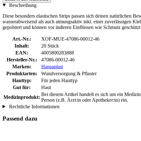
Beschreibung
Diese besonders elastischen Strips passen sich deinen natürlichen B
wasserabweisend als auch atmungsaktiv inkl. einer zuverlässigen Kle
gepolstert und können vor äußeren Einflüssen wie Schmutz geschützt
Art.-Nr.:
XOF-MUE-47086-00012-46
Inhalt:
20 Stück
EAN:
4005800283888
Hersteller-Nr.:
47086-00012-46
Marken:
Hansaplast
Produktarten:
Wundversorgung & Pflaster
Hauttyp:
Für jeden Hauttyp
Gut für:
Haut
Bei diesem Artikel handelt es sich um ein Mediz
Medizinprodukt:
Person (z.B. Ärzt:in oder Apotheker:in) ein.
Rechtliche Informationen
Passend dazu