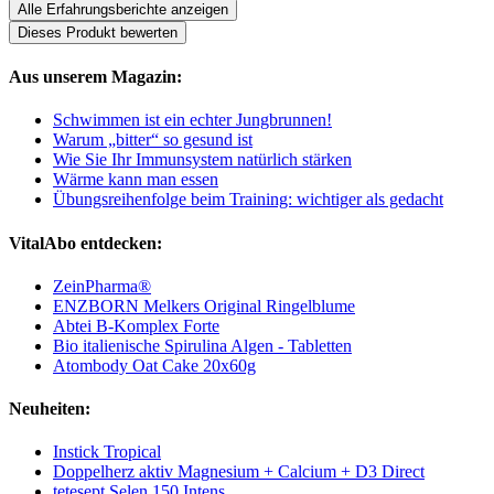
Alle Erfahrungsberichte anzeigen
Dieses Produkt bewerten
Aus unserem Magazin:
Schwimmen ist ein echter Jungbrunnen!
Warum „bitter“ so gesund ist
Wie Sie Ihr Immunsystem natürlich stärken
Wärme kann man essen
Übungsreihenfolge beim Training: wichtiger als gedacht
VitalAbo entdecken:
ZeinPharma®
ENZBORN Melkers Original Ringelblume
Abtei B-Komplex Forte
Bio italienische Spirulina Algen - Tabletten
Atombody Oat Cake 20x60g
Neuheiten:
Instick Tropical
Doppelherz aktiv Magnesium + Calcium + D3 Direct
tetesept Selen 150 Intens