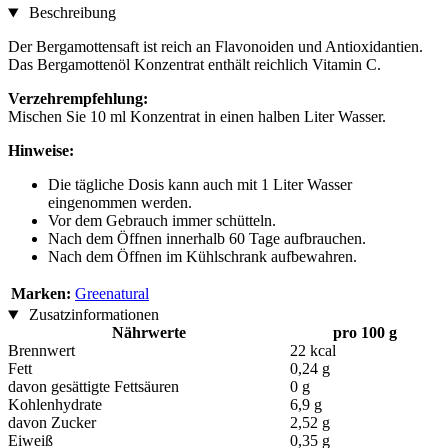
Beschreibung
Der Bergamottensaft ist reich an Flavonoiden und Antioxidantien.
Das Bergamottenöl Konzentrat enthält reichlich Vitamin C.
Verzehrempfehlung:
Mischen Sie 10 ml Konzentrat in einen halben Liter Wasser.
Hinweise:
Die tägliche Dosis kann auch mit 1 Liter Wasser
eingenommen werden.
Vor dem Gebrauch immer schütteln.
Nach dem Öffnen innerhalb 60 Tage aufbrauchen.
Nach dem Öffnen im Kühlschrank aufbewahren.
Marken:
Greenatural
Zusatzinformationen
Nährwerte
pro 100 g
Brennwert
22 kcal
Fett
0,24 g
davon gesättigte Fettsäuren
0 g
Kohlenhydrate
6,9 g
davon Zucker
2,52 g
Eiweiß
0,35 g