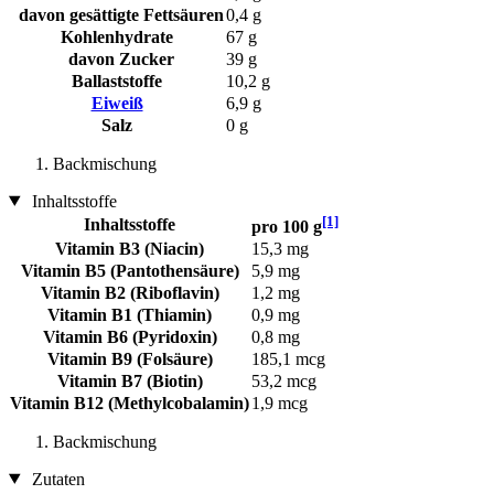
davon gesättigte Fettsäuren
0,4 g
Kohlenhydrate
67 g
davon Zucker
39 g
Ballaststoffe
10,2 g
Eiweiß
6,9 g
Salz
0 g
Backmischung
Inhaltsstoffe
[1]
Inhaltsstoffe
pro 100 g
Vitamin B3 (Niacin)
15,3 mg
Vitamin B5 (Pantothensäure)
5,9 mg
Vitamin B2 (Riboflavin)
1,2 mg
Vitamin B1 (Thiamin)
0,9 mg
Vitamin B6 (Pyridoxin)
0,8 mg
Vitamin B9 (Folsäure)
185,1 mcg
Vitamin B7 (Biotin)
53,2 mcg
Vitamin B12 (Methylcobalamin)
1,9 mcg
Backmischung
Zutaten