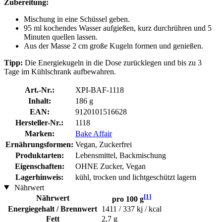
Zubereitung:
Mischung in eine Schüssel geben.
95 ml kochendes Wasser aufgießen, kurz durchrühren und 5
Minuten quellen lassen.
Aus der Masse 2 cm große Kugeln formen und genießen.
Tipp:
Die Energiekugeln in die Dose zurücklegen und bis zu 3
Tage im Kühlschrank aufbewahren.
Art.-Nr.:
XPI-BAF-1118
Inhalt:
186 g
EAN:
9120101516628
Hersteller-Nr.:
1118
Marken:
Bake Affair
Ernährungsformen:
Vegan, Zuckerfrei
Produktarten:
Lebensmittel, Backmischung
Eigenschaften:
OHNE Zucker, Vegan
Lagerhinweis:
kühl, trocken und lichtgeschützt lagern
Nährwert
[1]
Nährwert
pro 100 g
Energiegehalt / Brennwert
1411 / 337 kj / kcal
Fett
2,7 g