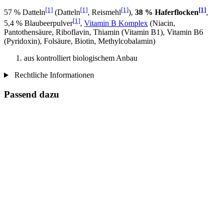
[1]
[1]
[1]
[1]
57 % Datteln
(Datteln
, Reismehl
),
38 % Haferflocken
,
[1]
5,4 % Blaubeerpulver
,
Vitamin B Komplex
(Niacin,
Pantothensäure, Riboflavin, Thiamin (Vitamin B1), Vitamin B6
(Pyridoxin), Folsäure, Biotin, Methylcobalamin)
aus kontrolliert biologischem Anbau
Rechtliche Informationen
Passend dazu