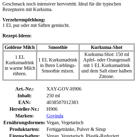
Geschmack noch intensiver hervortritt. Ideal für die typischen
Rezepturen mit Kurkuma.
Verzehrempfehlung:
1 EL pur oder mit Säften gemischt.
Rezept-Ideen:
Goldene Milch
Smoothie
Kurkuma-Shot
Kurkuma-Shot: 150 ml
1 EL
1 EL Kurkumadrink
Apfel- oder Orangensaft
Kurkumadrink
in Ihren Lieblings-
mit 1 EL Kurkumadrink
in warme Milch
Smoothie mixen.
und dem Saft einer halben
rühren.
Zitrone.
Art.-Nr.:
XAY-GOV-H906
Inhalt:
250 ml
EAN:
4038507012383
Hersteller-Nr.:
H906
Marken:
Govinda
Ernährungsformen:
Vegan, Vegetarisch
Produktarten:
Fertiggetränke, Pulver & Sirup
Eigenschaften:
Vegan, Vegetarisch, Plastik-Reduziert