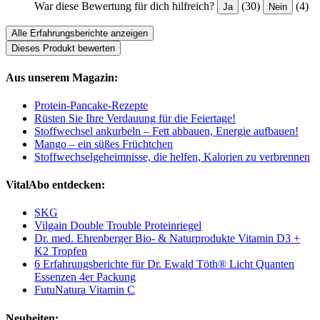
War diese Bewertung für dich hilfreich?
(30)
(4)
Ja
Nein
Alle Erfahrungsberichte anzeigen
Dieses Produkt bewerten
Aus unserem Magazin:
Protein-Pancake-Rezepte
Rüsten Sie Ihre Verdauung für die Feiertage!
Stoffwechsel ankurbeln – Fett abbauen, Energie aufbauen!
Mango – ein süßes Früchtchen
Stoffwechselgeheimnisse, die helfen, Kalorien zu verbrennen
VitalAbo entdecken:
SKG
Vilgain Double Trouble Proteinriegel
Dr. med. Ehrenberger Bio- & Naturprodukte Vitamin D3 +
K2 Tropfen
6 Erfahrungsberichte für Dr. Ewald Töth® Licht Quanten
Essenzen 4er Packung
FutuNatura Vitamin C
Neuheiten: