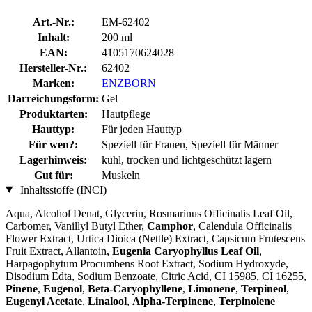
Art.-Nr.:
EM-62402
Inhalt:
200 ml
EAN:
4105170624028
Hersteller-Nr.:
62402
Marken:
ENZBORN
Darreichungsform:
Gel
Produktarten:
Hautpflege
Hauttyp:
Für jeden Hauttyp
Für wen?:
Speziell für Frauen, Speziell für Männer
Lagerhinweis:
kühl, trocken und lichtgeschützt lagern
Gut für:
Muskeln
Inhaltsstoffe (INCI)
Aqua, Alcohol Denat, Glycerin, Rosmarinus Officinalis Leaf Oil,
Carbomer, Vanillyl Butyl Ether,
Camphor
, Calendula Officinalis
Flower Extract, Urtica Dioica (Nettle) Extract, Capsicum Frutescens
Fruit Extract, Allantoin,
Eugenia Caryophyllus Leaf Oil
,
Harpagophytum Procumbens Root Extract, Sodium Hydroxyde,
Disodium Edta, Sodium Benzoate, Citric Acid, CI 15985, CI 16255,
Pinene
,
Eugenol
,
Beta-Caryophyllene
,
Limonene
,
Terpineol
,
Eugenyl Acetate
,
Linalool
,
Alpha-Terpinene
,
Terpinolene