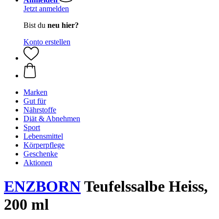
Jetzt anmelden
Bist du
neu hier?
Konto erstellen
Marken
Gut für
Nährstoffe
Diät & Abnehmen
Sport
Lebensmittel
Körperpflege
Geschenke
Aktionen
ENZBORN
Teufelssalbe Heiss,
200 ml