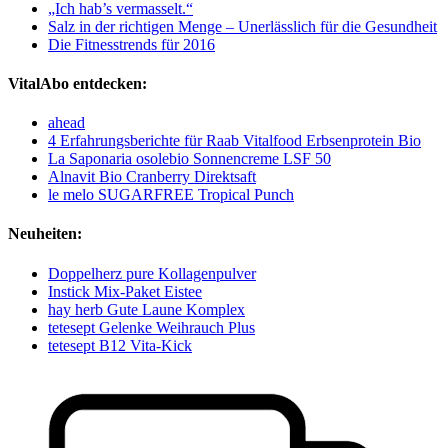
„Ich hab’s vermasselt.“
Salz in der richtigen Menge – Unerlässlich für die Gesundheit
Die Fitnesstrends für 2016
VitalAbo entdecken:
ahead
4 Erfahrungsberichte für Raab Vitalfood Erbsenprotein Bio
La Saponaria osolebio Sonnencreme LSF 50
Alnavit Bio Cranberry Direktsaft
le melo SUGARFREE Tropical Punch
Neuheiten:
Doppelherz pure Kollagenpulver
Instick Mix-Paket Eistee
hay herb Gute Laune Komplex
tetesept Gelenke Weihrauch Plus
tetesept B12 Vita-Kick