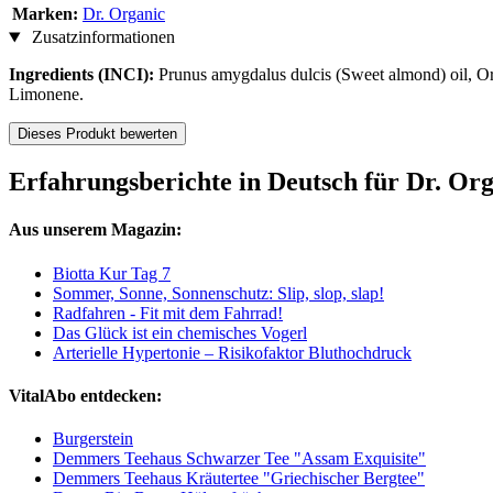
Marken:
Dr. Organic
Zusatzinformationen
Ingredients (INCI):
Prunus amygdalus dulcis (Sweet almond) oil, Oryz
Limonene.
Dieses Produkt bewerten
Erfahrungsberichte in Deutsch für Dr. Org
Aus unserem Magazin:
Biotta Kur Tag 7
Sommer, Sonne, Sonnenschutz: Slip, slop, slap!
Radfahren - Fit mit dem Fahrrad!
Das Glück ist ein chemisches Vogerl
Arterielle Hypertonie – Risikofaktor Bluthochdruck
VitalAbo entdecken:
Burgerstein
Demmers Teehaus Schwarzer Tee "Assam Exquisite"
Demmers Teehaus Kräutertee "Griechischer Bergtee"