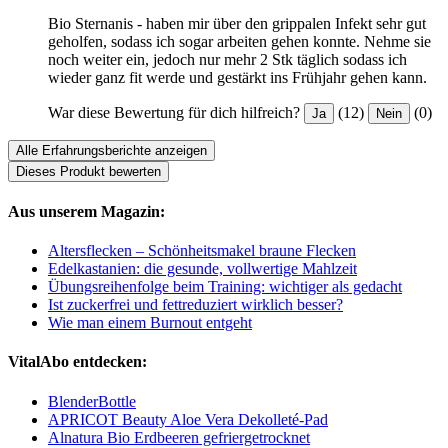
Bio Sternanis - haben mir über den grippalen Infekt sehr gut
geholfen, sodass ich sogar arbeiten gehen konnte. Nehme sie
noch weiter ein, jedoch nur mehr 2 Stk täglich sodass ich
wieder ganz fit werde und gestärkt ins Frühjahr gehen kann.
War diese Bewertung für dich hilfreich?
(12)
(0)
Ja
Nein
Alle Erfahrungsberichte anzeigen
Dieses Produkt bewerten
Aus unserem Magazin:
Altersflecken – Schönheitsmakel braune Flecken
Edelkastanien: die gesunde, vollwertige Mahlzeit
Übungsreihenfolge beim Training: wichtiger als gedacht
Ist zuckerfrei und fettreduziert wirklich besser?
Wie man einem Burnout entgeht
VitalAbo entdecken:
BlenderBottle
APRICOT Beauty Aloe Vera Dekolleté-Pad
Alnatura Bio Erdbeeren gefriergetrocknet