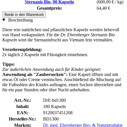
Sternanis Bio, 90 Kapseln
(600,00 € / kg)
Gesamtpreis:
64,40 €
Beide in den Warenkorb
Beschreibung
Diese rein natürlichen und pflanzlichen Kapseln werden liebevoll
von Hand verkapsuliert. Für die
Dr. Ehrenberger Sternanis Bio
Kapseln
wird die Sternanisfrucht aus Vietnam fein vermahlen.
Verzehrempfehlung:
2x täglich 2 Kapseln mit Flüssigkeit einnehmen.
Tipps:
Zur äußerlichen Anwendung auch für Kinder geeignet:
Anwendung als "Zaubersocken":
Eine Kapsel öffnen und mit
etwas Öl oder Creme vermischen. Anschließend die Mischung auf
die Fußsohlen des Kindes auftragen, einen Socken überziehen und
für ein paar Stunden oder über Nacht anbehalten.
Art.-Nr.:
DrE-bd1300
Inhalt:
180 Kapseln
EAN:
9120037451208
Hersteller-Nr.:
BD1300
Marken:
Dr. med. Ehrenberger Bio- & Naturprodukte