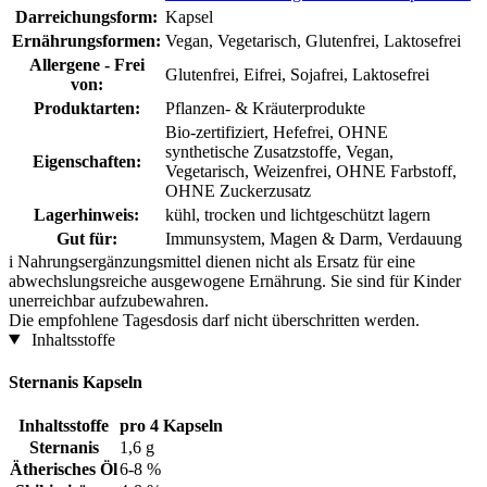
Darreichungsform:
Kapsel
Ernährungsformen:
Vegan, Vegetarisch, Glutenfrei, Laktosefrei
Allergene - Frei
Glutenfrei, Eifrei, Sojafrei, Laktosefrei
von:
Produktarten:
Pflanzen- & Kräuterprodukte
Bio-zertifiziert, Hefefrei, OHNE
synthetische Zusatzstoffe, Vegan,
Eigenschaften:
Vegetarisch, Weizenfrei, OHNE Farbstoff,
OHNE Zuckerzusatz
Lagerhinweis:
kühl, trocken und lichtgeschützt lagern
Gut für:
Immunsystem, Magen & Darm, Verdauung
i
Nahrungsergänzungsmittel dienen nicht als Ersatz für eine
abwechslungsreiche ausgewogene Ernährung. Sie sind für Kinder
unerreichbar aufzubewahren.
Die empfohlene Tagesdosis darf nicht überschritten werden.
Inhaltsstoffe
Sternanis Kapseln
Inhaltsstoffe
pro 4 Kapseln
Sternanis
1,6 g
Ätherisches Öl
6-8 %