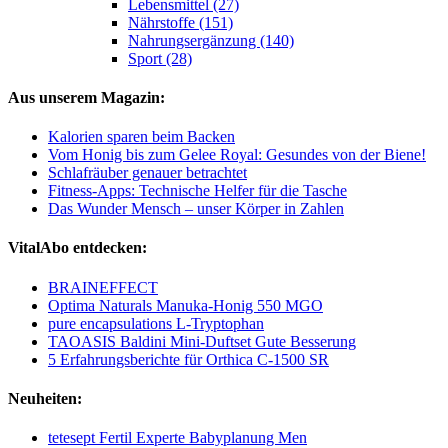
Lebensmittel (27)
Nährstoffe (151)
Nahrungsergänzung (140)
Sport (28)
Aus unserem Magazin:
Kalorien sparen beim Backen
Vom Honig bis zum Gelee Royal: Gesundes von der Biene!
Schlafräuber genauer betrachtet
Fitness-Apps: Technische Helfer für die Tasche
Das Wunder Mensch – unser Körper in Zahlen
VitalAbo entdecken:
BRAINEFFECT
Optima Naturals Manuka-Honig 550 MGO
pure encapsulations L-Tryptophan
TAOASIS Baldini Mini-Duftset Gute Besserung
5 Erfahrungsberichte für Orthica C-1500 SR
Neuheiten:
tetesept Fertil Experte Babyplanung Men