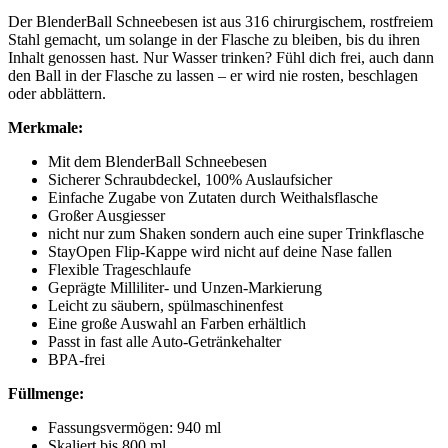
Der BlenderBall Schneebesen ist aus 316 chirurgischem, rostfreiem
Stahl gemacht, um solange in der Flasche zu bleiben, bis du ihren
Inhalt genossen hast. Nur Wasser trinken? Fühl dich frei, auch dann
den Ball in der Flasche zu lassen – er wird nie rosten, beschlagen
oder abblättern.
Merkmale:
Mit dem BlenderBall Schneebesen
Sicherer Schraubdeckel, 100% Auslaufsicher
Einfache Zugabe von Zutaten durch Weithalsflasche
Großer Ausgiesser
nicht nur zum Shaken sondern auch eine super Trinkflasche
StayOpen Flip-Kappe wird nicht auf deine Nase fallen
Flexible Trageschlaufe
Geprägte Milliliter- und Unzen-Markierung
Leicht zu säubern, spülmaschinenfest
Eine große Auswahl an Farben erhältlich
Passt in fast alle Auto-Getränkehalter
BPA-frei
Füllmenge:
Fassungsvermögen: 940 ml
Skaliert bis 800 ml