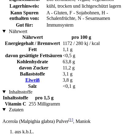
Lagerhinweis:
kühl, trocken und lichtgeschützt lagern
Kann Spuren
A - Gluten, F - Sojabohnen, H -
enthalten von:
Schalenfrüchte, N - Sesamsamen
Gut für:
Immunsystem
Nährwert
Nährwert
pro 100 g
Energiegehalt / Brennwert
1172 / 280 kj / kcal
Fett
1,1 g
davon gesättigte Fettsäuren
<0,5 g
Kohlenhydrate
63,8 g
davon Zucker
11,2 g
Ballaststoffe
3,1 g
Eiweiß
3,8 g
Salz
<0,1 g
Inhaltsstoffe
Inhaltsstoffe
pro 1,5 g
Vitamin C
255 Milligramm
Zutaten
[1]
Acerola (Malpighia glabra) Pulver
, Maniok
aus k.b.L.