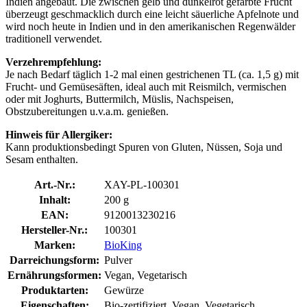
Indien angebaut. Die zwischen gelb und dunkelrot gefärbte Frucht
überzeugt geschmacklich durch eine leicht säuerliche Apfelnote und
wird noch heute in Indien und in den amerikanischen Regenwälder
traditionell verwendet.
Verzehrempfehlung:
Je nach Bedarf täglich 1-2 mal einen gestrichenen TL (ca. 1,5 g) mit
Frucht- und Gemüsesäften, ideal auch mit Reismilch, vermischen
oder mit Joghurts, Buttermilch, Müslis, Nachspeisen,
Obstzubereitungen u.v.a.m. genießen.
Hinweis für Allergiker:
Kann produktionsbedingt Spuren von Gluten, Nüssen, Soja und
Sesam enthalten.
Art.-Nr.:
XAY-PL-100301
Inhalt:
200 g
EAN:
9120013230216
Hersteller-Nr.:
100301
Marken:
BioKing
Darreichungsform:
Pulver
Ernährungsformen:
Vegan, Vegetarisch
Produktarten:
Gewürze
Eigenschaften:
Bio-zertifiziert, Vegan, Vegetarisch