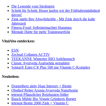
Die Legende vom Strohstern
Schritt für Schritt: Heuer laufen wir der Frühjahrsmüdigkeit
davon!
Zink stärkt Ihre Abwehrkräfte - Mit Zink durch die kalte
Jahreszeit
Fitness-Food: Selbstgemachter Hummus
Mentale Härte für mehr Trainingserfolg
VitalAbo entdecken:
ESN
Zechsal Collagen ACTIV
TEEKANNE Wintertee BIO Apfelpunsch
Classic Ayurveda Asafoetida gemahlen
Solgar® Ester-C® Plus 500 mg Vitamin C-Komplex
Neuheiten:
Doppelherz aktiv Haar Intensiv + Biotin
Obsthof Retter Aronia Ayurveda Naturhonig
tetesept Pflanzlicher Reizhusten-Stiller
Bauck Mühle Bio Veggie Grünkern Burger
tetesept Biotin 2000 Zink + Vitamin C