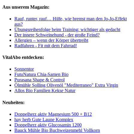
Aus unserem Magazin:
Rauf, runter, rauf… Hilfe, wie bremst man den Jo-Jo-Effekt
aus?
Übungsreihenfolge beim Training: wichtiger als gedacht
Der innere Schweinehund - der große Feind?
Allergien – wenn der Körper übertreibt
Radfahren - Fit mit dem Fahrrad!
VitalAbo entdecken:
Sonnentor
FutuNatura Chia-Samen Bio
Purasana Shape & Control
Ölmühle Solling Olivenöl "Mediterraneo" Extra Virgin
Allos Bio Familien Kekse Natur
Neuheiten:
Doppelherz aktiv Magnesium 500 + B12
hay herb Gute Laune Komplex
Doppelherz aktiv Glucosamin 1200
Bauck Mühle Bio Buchweizenmehl Vollkorn