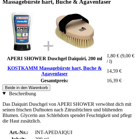
Massagebürste hart, Buche & Agavenfaser
1,80 €
(9,00 €
APERI SHOWER Duschgel Daiquiri, 200 ml
/ l)
KOSTKAMM Massagebürste hart, Buche &
14,59 €
Agavenfaser
Gesamtpreis:
16,39 €
Beide in den Warenkorb
Beschreibung
Das Daiquiri Duschgel von APERI SHOWER verwöhnt dich mit
seinen frischen Duftnoten nach Zitrusfrüchten und blühenden
Blumen. Glycerin aus Schlehdorn spendet Feuchtigkeit und pflegt
die Haut zusätzlich.
Art.-Nr.:
INT-APEDAIQUI