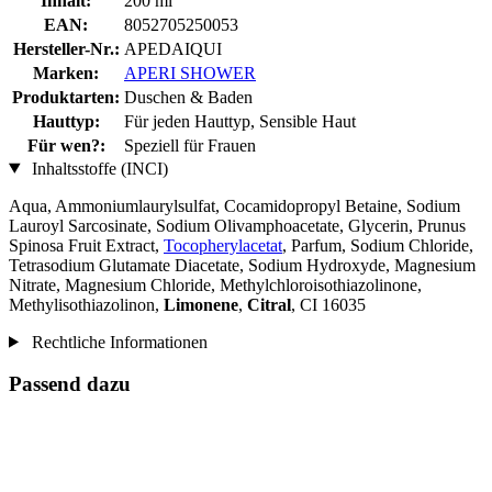
Inhalt:
200 ml
EAN:
8052705250053
Hersteller-Nr.:
APEDAIQUI
Marken:
APERI SHOWER
Produktarten:
Duschen & Baden
Hauttyp:
Für jeden Hauttyp, Sensible Haut
Für wen?:
Speziell für Frauen
Inhaltsstoffe (INCI)
Aqua, Ammoniumlaurylsulfat, Cocamidopropyl Betaine, Sodium
Lauroyl Sarcosinate, Sodium Olivamphoacetate, Glycerin, Prunus
Spinosa Fruit Extract,
Tocopherylacetat
, Parfum, Sodium Chloride,
Tetrasodium Glutamate Diacetate, Sodium Hydroxyde, Magnesium
Nitrate, Magnesium Chloride, Methylchloroisothiazolinone,
Methylisothiazolinon,
Limonene
,
Citral
, CI 16035
Rechtliche Informationen
Passend dazu