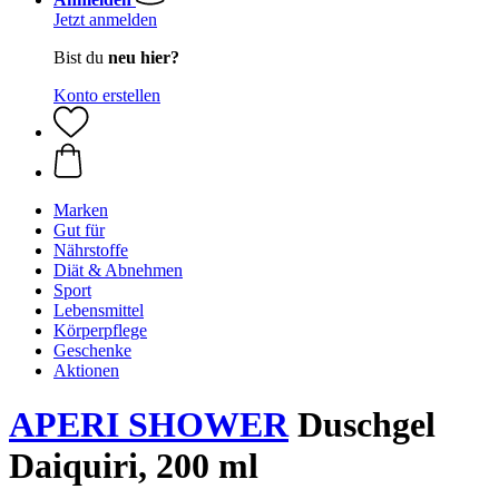
Jetzt anmelden
Bist du
neu hier?
Konto erstellen
Marken
Gut für
Nährstoffe
Diät & Abnehmen
Sport
Lebensmittel
Körperpflege
Geschenke
Aktionen
APERI SHOWER
Duschgel
Daiquiri, 200 ml