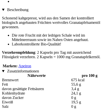
Beschreibung
Schonend kaltgepresst, wird aus den Samen der kontrolliert
biologisch angebauten Früchten wertvolles Granatapfelsamenöl
gewonnen.
Die rote Frucht mit der ledrigen Schale wird im
Mittelmeerraum sowie im Nahen Osten angebaut.
Laborkontrollierte Bio-Qualität!
Verzehrempfehlung
: 2 Kapseln pro Tag mit ausreichend
Flüssigkeit verzehren. 2 Kapseln = 1000 mg Granatapfelkernöl.
Marken:
Apeiron
Zusatzinformationen
Nährwerte
pro 100 g
Brennwert
675 kcal
Fett
55,6 g
davon gesättigte Fettsäuren
3,4 g
Kohlenhydrate
24,1 g
davon Zucker
0 g
Eiweiß
19,5 g
Salz
0 g