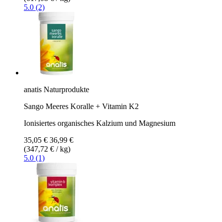
5.0 (2)
anatis Naturprodukte
Sango Meeres Koralle + Vitamin K2
Ionisiertes organisches Kalzium und Magnesium
35,05 €
36,99 €
(347,72 € / kg)
5.0 (1)