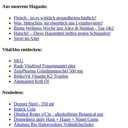
Aus unserem Magazin:
Fleisch - ist es wirklich gesundheitsschädlich?
Was, bitteschön, tut eigentlich das Lymphsystem?
Biotta Wellness Woche laut Alice & Stephan - Tag 1&2
Hatschi! – Diese Hausmittel helfen gegen Schnupfen!
Sport im Alter
VitalAbo entdecken:
SKG
Raab Vitalfood Frauenmantel plus
ZeinPharma Grünlippmuschel 500 mg
BjökoVit Vitamin K2 Tropfen
Alpinamed Krill Öl
Neuheiten:
Dopper Steel - 350 ml
Instick Cola
Obsthof Retter o'Cin - alkoholfreier Botanical pur
Doppelherz aktiv Haut + Haare + Nägel Gums
Alnatura Bio Hafercookies Vollmilchschoko