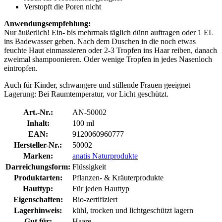
Verstopft die Poren nicht
Anwendungsempfehlung:
Nur äußerlich! Ein- bis mehrmals täglich dünn auftragen oder 1 EL
ins Badewasser geben. Nach dem Duschen in die noch etwas
feuchte Haut einmassieren oder 2-3 Tropfen ins Haar reiben, danach
zweimal shampoonieren. Oder wenige Tropfen in jedes Nasenloch
eintropfen.
Auch für Kinder, schwangere und stillende Frauen geeignet
Lagerung: Bei Raumtemperatur, vor Licht geschützt.
Art.-Nr.:
AN-50002
Inhalt:
100 ml
EAN:
9120060960777
Hersteller-Nr.:
50002
Marken:
anatis Naturprodukte
Darreichungsform:
Flüssigkeit
Produktarten:
Pflanzen- & Kräuterprodukte
Hauttyp:
Für jeden Hauttyp
Eigenschaften:
Bio-zertifiziert
Lagerhinweis:
kühl, trocken und lichtgeschützt lagern
Gut für:
Haare