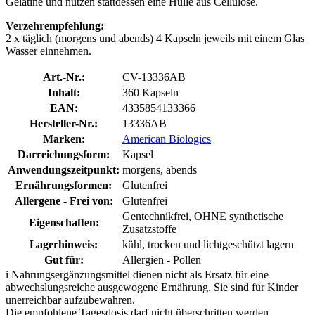
Gelatine und nutzen stattdessen eine Hülle aus Cellulose.
Verzehrempfehlung:
2 x täglich (morgens und abends) 4 Kapseln jeweils mit einem Glas
Wasser einnehmen.
Art.-Nr.:
CV-13336AB
Inhalt:
360 Kapseln
EAN:
4335854133366
Hersteller-Nr.:
13336AB
Marken:
American Biologics
Darreichungsform:
Kapsel
Anwendungszeitpunkt:
morgens, abends
Ernährungsformen:
Glutenfrei
Allergene - Frei von:
Glutenfrei
Gentechnikfrei, OHNE synthetische
Eigenschaften:
Zusatzstoffe
Lagerhinweis:
kühl, trocken und lichtgeschützt lagern
Gut für:
Allergien - Pollen
i
Nahrungsergänzungsmittel dienen nicht als Ersatz für eine
abwechslungsreiche ausgewogene Ernährung. Sie sind für Kinder
unerreichbar aufzubewahren.
Die empfohlene Tagesdosis darf nicht überschritten werden.