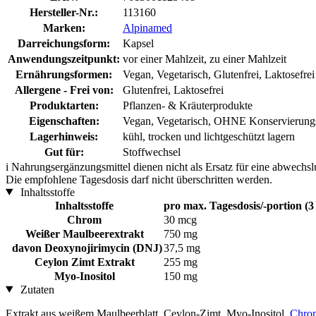
Hersteller-Nr.:
113160
Marken:
Alpinamed
Darreichungsform:
Kapsel
Anwendungszeitpunkt:
vor einer Mahlzeit, zu einer Mahlzeit
Ernährungsformen:
Vegan, Vegetarisch, Glutenfrei, Laktosefrei
Allergene - Frei von:
Glutenfrei, Laktosefrei
Produktarten:
Pflanzen- & Kräuterprodukte
Eigenschaften:
Vegan, Vegetarisch, OHNE Konservierungs
Lagerhinweis:
kühl, trocken und lichtgeschützt lagern
Gut für:
Stoffwechsel
i
Nahrungsergänzungsmittel dienen nicht als Ersatz für eine abwechs
Die empfohlene Tagesdosis darf nicht überschritten werden.
Inhaltsstoffe
Inhaltsstoffe
pro max. Tagesdosis/-portion (3
Chrom
30 mcg
Weißer Maulbeerextrakt
750 mg
davon Deoxynojirimycin (DNJ)
37,5 mg
Ceylon Zimt Extrakt
255 mg
Myo-Inositol
150 mg
Zutaten
Extrakt aus weißem Maulbeerblatt, Ceylon-Zimt, Myo-Inositol,
Chrom