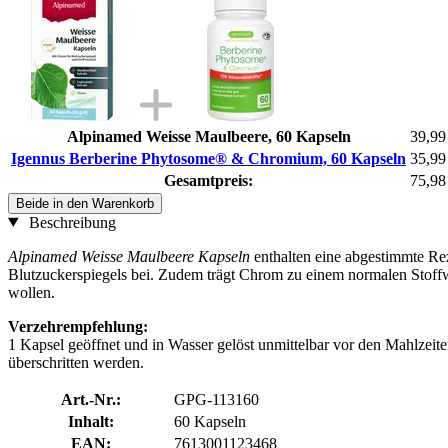
Alpinamed Weisse Maulbeere, 60 Kapseln
39,99
Igennus Berberine Phytosome® & Chromium, 60 Kapseln
35,99
Gesamtpreis:
75,98
Beide in den Warenkorb
Beschreibung
Alpinamed Weisse Maulbeere Kapseln
enthalten eine abgestimmte Rez
Blutzuckerspiegels bei. Zudem trägt Chrom zu einem normalen Stoffwe
wollen.
Verzehrempfehlung:
1 Kapsel geöffnet und in Wasser gelöst unmittelbar vor den Mahlzei
überschritten werden.
Art.-Nr.:
GPG-113160
Inhalt:
60 Kapseln
EAN:
7613001123468