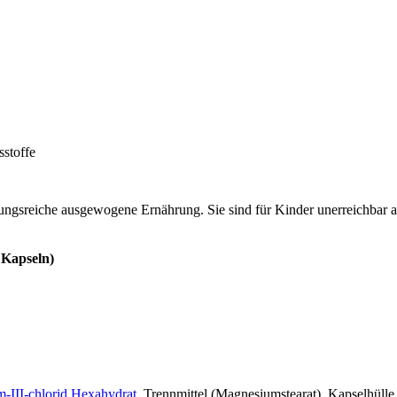
stoffe
lungsreiche ausgewogene Ernährung. Sie sind für Kinder unerreichbar
 Kapseln)
-III-chlorid Hexahydrat
, Trennmittel (Magnesiumstearat), Kapselhüll