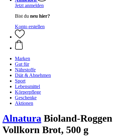
Jetzt anmelden
Bist du
neu hier?
Konto erstellen
Marken
Gut für
Nährstoffe
Diät & Abnehmen
Sport
Lebensmittel
Körperpflege
Geschenke
Aktionen
Alnatura
Bioland-Roggen
Vollkorn Brot, 500 g