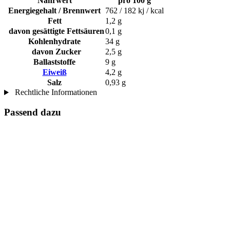
Nährwert
pro 100 g
Energiegehalt / Brennwert
762 / 182 kj / kcal
Fett
1,2 g
davon gesättigte Fettsäuren
0,1 g
Kohlenhydrate
34 g
davon Zucker
2,5 g
Ballaststoffe
9 g
Eiweiß
4,2 g
Salz
0,93 g
Rechtliche Informationen
Passend dazu