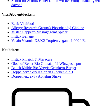
Schritt für Schritt: Heuer laufen wir der Frühjahrsmüdigkeit
davon!
VitalAbo entdecken:
Raab Vitalfood
Allergy Research Group® Phosphatidyl Choline
Mister Geppetto Massagegerät Spider
Instick Banane
Vetain Vitamin D3/K2 Tropfen vegan - 1.000 I.E.
Neuheiten:
Instick Pfirsich & Maracuja
Obsthof Retter Bio Granatapfel-Würzpaste pur
Bauck Mühle Bio Veggie Grünkern Burger
Doppelherz aktiv Kalorien Blocker 2 in 1
Doppelherz aktiv Abnehm Shake