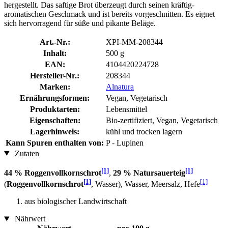
hergestellt. Das saftige Brot überzeugt durch seinen kräftig-
aromatischen Geschmack und ist bereits vorgeschnitten. Es eignet
sich hervorragend für süße und pikante Beläge.
Art.-Nr.:
XPI-MM-208344
Inhalt:
500 g
EAN:
4104420224728
Hersteller-Nr.:
208344
Marken:
Alnatura
Ernährungsformen:
Vegan, Vegetarisch
Produktarten:
Lebensmittel
Eigenschaften:
Bio-zertifiziert, Vegan, Vegetarisch
Lagerhinweis:
kühl und trocken lagern
Kann Spuren enthalten von:
P - Lupinen
Zutaten
[1]
[1]
44 % Roggenvollkornschrot
,
29 % Natursauerteig
[1]
[1]
(
Roggenvollkornschrot
, Wasser), Wasser, Meersalz, Hefe
aus biologischer Landwirtschaft
Nährwert