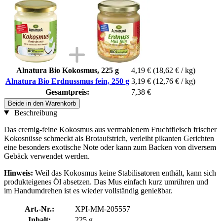
Alnatura Bio Kokosmus, 225 g
4,19 €
(18,62 € / kg)
Alnatura Bio Erdnussmus fein, 250 g
3,19 €
(12,76 € / kg)
Gesamtpreis:
7,38 €
Beide in den Warenkorb
Beschreibung
Das cremig-feine Kokosmus aus vermahlenem Fruchtfleisch frischer
Kokosnüsse schmeckt als Brotaufstrich, verleiht pikanten Gerichten
eine besonders exotische Note oder kann zum Backen von diversem
Gebäck verwendet werden.
Hinweis:
Weil das Kokosmus keine Stabilisatoren enthält, kann sich
produkteigenes Öl absetzen. Das Mus einfach kurz umrühren und
im Handumdrehen ist es wieder vollständig genießbar.
Art.-Nr.:
XPI-MM-205557
Inhalt:
225 g