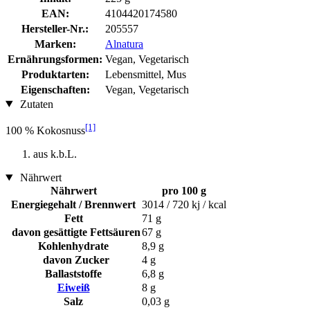
EAN:
4104420174580
Hersteller-Nr.:
205557
Marken:
Alnatura
Ernährungsformen:
Vegan, Vegetarisch
Produktarten:
Lebensmittel, Mus
Eigenschaften:
Vegan, Vegetarisch
Zutaten
[1]
100 % Kokosnuss
aus k.b.L.
Nährwert
Nährwert
pro 100 g
Energiegehalt / Brennwert
3014 / 720 kj / kcal
Fett
71 g
davon gesättigte Fettsäuren
67 g
Kohlenhydrate
8,9 g
davon Zucker
4 g
Ballaststoffe
6,8 g
Eiweiß
8 g
Salz
0,03 g