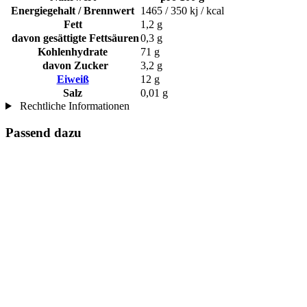
Energiegehalt / Brennwert
1465 / 350 kj / kcal
Fett
1,2 g
davon gesättigte Fettsäuren
0,3 g
Kohlenhydrate
71 g
davon Zucker
3,2 g
Eiweiß
12 g
Salz
0,01 g
Rechtliche Informationen
Passend dazu