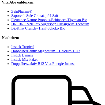
VitalAbo entdecken:
ZeinPharma®
Sapore di Sole Granatapfel-Saft
Fleurance Nature Propolis-Echinacea-Thymian Bio
DR. BRONNER'S Sugarsoap Flüssigseife Teebaum
BioKing Crunchy Hanf-Schoko Bio
Neuheiten:
Instick Tropical
Doppelherz aktiv Magnesium + Calcium + D3
Instick Banane
Instick Mix-Paket
Doppelherz aktiv B12 Vita-Energie Intense