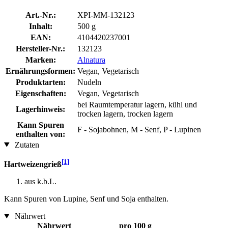
Art.-Nr.:
XPI-MM-132123
Inhalt:
500 g
EAN:
4104420237001
Hersteller-Nr.:
132123
Marken:
Alnatura
Ernährungsformen:
Vegan, Vegetarisch
Produktarten:
Nudeln
Eigenschaften:
Vegan, Vegetarisch
bei Raumtemperatur lagern, kühl und
Lagerhinweis:
trocken lagern, trocken lagern
Kann Spuren
F - Sojabohnen, M - Senf, P - Lupinen
enthalten von:
Zutaten
[1]
Hartweizengrieß
aus k.b.L.
Kann Spuren von Lupine, Senf und Soja enthalten.
Nährwert
Nährwert
pro 100 g