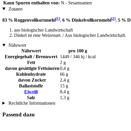
Kann Spuren enthalten von:
N - Sesamsamen
Zutaten
[1]
[2]
83 % Roggenvollkornmehl
,
6 % Dinkelvollkornmehl
,
5 % Di
aus biologischer Landwirtschaft
Dinkel ist eine Weizenart. / Aus biologischer Landwirtschaft.
Nährwert
Nährwert
pro 100 g
Energiegehalt / Brennwert
1449 / 346 kj / kcal
Fett
2 g
davon gesättigte Fettsäuren
0,4 g
Kohlenhydrate
66 g
davon Zucker
2,4 g
Ballaststoffe
15 g
Eiweiß
8,4 g
Salz
1,3 g
Rechtliche Informationen
Passend dazu