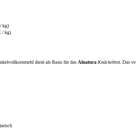
/ kg)
 / kg)
kelvollkornmehl dient als Basis für das
Alnatura
Knäckebrot.
Das ve
tarisch