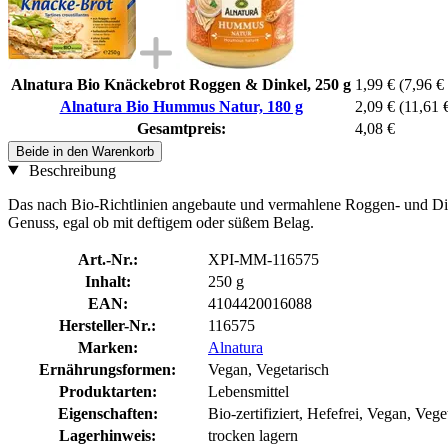
Alnatura Bio Knäckebrot Roggen & Dinkel, 250 g
1,99 €
(7,96 € 
Alnatura Bio Hummus Natur, 180 g
2,09 €
(11,61 €
Gesamtpreis:
4,08 €
Beide in den Warenkorb
Beschreibung
Das nach Bio-Richtlinien angebaute und vermahlene Roggen- und Din
Genuss, egal ob mit deftigem oder süßem Belag.
Art.-Nr.:
XPI-MM-116575
Inhalt:
250 g
EAN:
4104420016088
Hersteller-Nr.:
116575
Marken:
Alnatura
Ernährungsformen:
Vegan, Vegetarisch
Produktarten:
Lebensmittel
Eigenschaften:
Bio-zertifiziert, Hefefrei, Vegan, Vege
Lagerhinweis:
trocken lagern