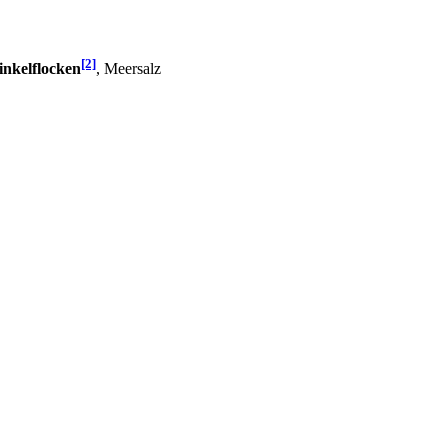
[2]
nkelflocken
, Meersalz