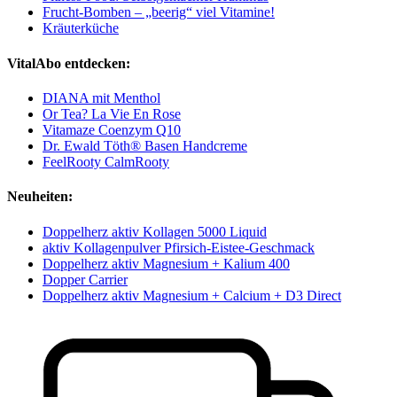
Frucht-Bomben – „beerig“ viel Vitamine!
Kräuterküche
VitalAbo entdecken:
DIANA mit Menthol
Or Tea? La Vie En Rose
Vitamaze Coenzym Q10
Dr. Ewald Töth® Basen Handcreme
FeelRooty CalmRooty
Neuheiten:
Doppelherz aktiv Kollagen 5000 Liquid
aktiv Kollagenpulver Pfirsich-Eistee-Geschmack
Doppelherz aktiv Magnesium + Kalium 400
Dopper Carrier
Doppelherz aktiv Magnesium + Calcium + D3 Direct