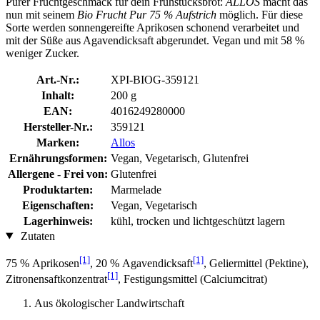
Purer Fruchtgeschmack für dein Frühstücksbrot:
ALLOS
macht das
nun mit seinem
Bio Frucht Pur 75 % Aufstrich
möglich. Für diese
Sorte werden sonnengereifte Aprikosen schonend verarbeitet und
mit der Süße aus Agavendicksaft abgerundet. Vegan und mit 58 %
weniger Zucker.
Art.-Nr.:
XPI-BIOG-359121
Inhalt:
200 g
EAN:
4016249280000
Hersteller-Nr.:
359121
Marken:
Allos
Ernährungsformen:
Vegan, Vegetarisch, Glutenfrei
Allergene - Frei von:
Glutenfrei
Produktarten:
Marmelade
Eigenschaften:
Vegan, Vegetarisch
Lagerhinweis:
kühl, trocken und lichtgeschützt lagern
Zutaten
[1]
[1]
75 % Aprikosen
, 20 % Agavendicksaft
, Geliermittel (Pektine),
[1]
Zitronensaftkonzentrat
, Festigungsmittel (Calciumcitrat)
Aus ökologischer Landwirtschaft